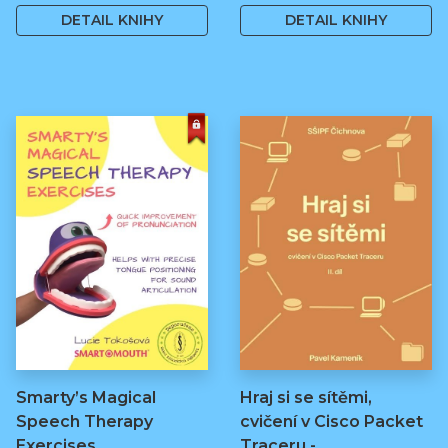
DETAIL KNIHY
DETAIL KNIHY
Smarty’s Magical
Hraj si se sítěmi,
Speech Therapy
cvičení v Cisco Packet
Exercises
Traceru -…