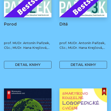
Porod
Dítě
prof. MUDr. Antonín Pařízek,
prof. MUDr. Antonín Pařízek,
CSc.; MUDr. Hana Krejčová,
CSc.; MUDr. Hana Krejčová,
Ph.D.; MUDr. Milena
Ph.D.; MUDr. Milena
490 Kč
490 Kč
Dokoupilová; prof. MUDr.
Dokoupilová; prof. MUDr.
Tomáš Honzík, Ph.D. a kol.
Tomáš Honzík, Ph.D. a kol.
DETAIL KNIHY
DETAIL KNIHY