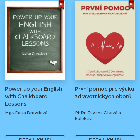
Power up your English
První pomoc pro výuku
with Chalkboard
zdravotnických oborů
Lessons
Mgr. Edita Drozdová
PhDr. Zuzana Číková a
kolektiv
369 Kč
250 Kč