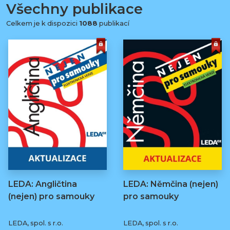
Všechny publikace
Celkem je k dispozici
1088
publikací
LEDA: Angličtina
LEDA: Němčina (nejen)
(nejen) pro samouky
pro samouky
LEDA, spol. s r.o.
LEDA, spol. s r.o.