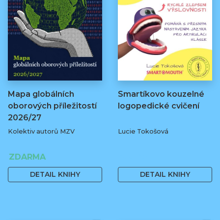
Mapa globálních
Smartíkovo kouzelné
oborových příležitostí
logopedické cvičení
2026/27
Kolektiv autorů MZV
Lucie Tokošová
ZDARMA
580 Kč
DETAIL KNIHY
DETAIL KNIHY