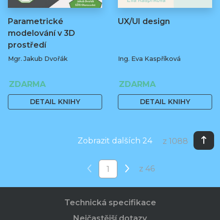
Parametrické
UX/UI design
modelování v 3D
prostředí
Mgr. Jakub Dvořák
Ing. Eva Kaspříková
ZDARMA
ZDARMA
DETAIL KNIHY
DETAIL KNIHY
Zobrazit dalších 24
z 1088
z 46
Technická specifikace
Nejčastější dotazy