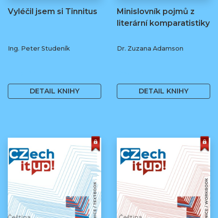
Vyléčil jsem si Tinnitus
Minislovník pojmů z
literární komparatistiky
Ing. Peter Studeník
Dr. Zuzana Adamson
279 Kč
250 Kč
DETAIL KNIHY
DETAIL KNIHY