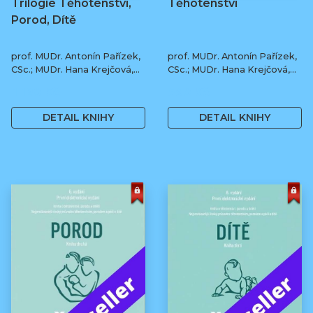
Trilogie Těhotenství,
Těhotenství
Porod, Dítě
prof. MUDr. Antonín Pařízek,
prof. MUDr. Antonín Pařízek,
CSc.; MUDr. Hana Krejčová,
CSc.; MUDr. Hana Krejčová,
Ph.D.; MUDr. Milena
Ph.D.; prof. MUDr. Tomáš
1 190 Kč
590 Kč
Dokoupilová; prof. MUDr.
Honzík, Ph.D. a kol.
Tomáš Honzík, Ph.D. a kol.
DETAIL KNIHY
DETAIL KNIHY