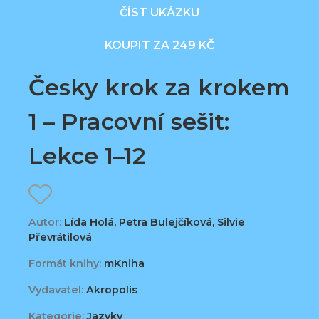
ČÍST UKÁZKU
KOUPIT ZA 249 KČ
Česky krok za krokem
1 – Pracovní sešit:
Lekce 1–12
Autor:
Lída Holá, Petra Bulejčíková, Silvie
Převrátilová
Formát knihy:
mKniha
Vydavatel:
Akropolis
Kategorie:
Jazyky