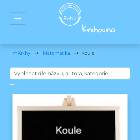
mKnihy
Matematika
Koule