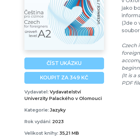
v Oxfo
jako bo
informa
(Jde o 
soubor 
Czech i
foreign
accompa
ČÍST UKÁZKU
beginne
(It is 
KOUPIT ZA 349 KČ
PDF fil
Vydavatel:
Vydavatelství
Univerzity Palackého v Olomouci
Kategorie:
Jazyky
Rok vydání:
2023
Velikost knihy:
35,21 MB