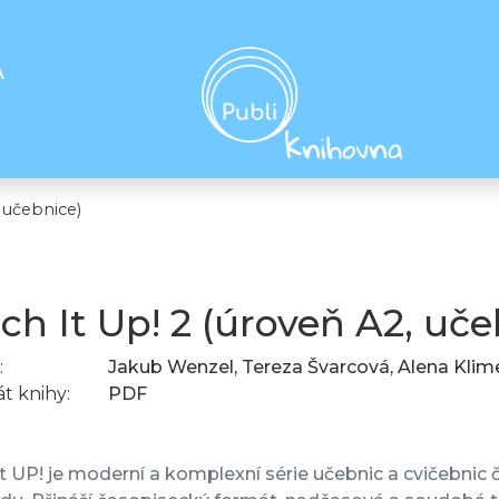
A
 učebnice)
ch It Up! 2 (úroveň A2, uče
:
Jakub Wenzel, Tereza Švarcová, Alena Kli
t knihy:
PDF
t UP! je moderní a komplexní série učebnic a cvičebnic č