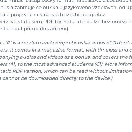
rdu. Přináší časopisecký formát, nadčasová a soudobá 
nus a zahrnuje celou škálu jazykového vzdělávání od úpl
cí o projektu na stránkách czechitup.upol.cz.
verzi ve statickém PDF formátu, kterou lze bez omezení 
stáhnout přímo do zařízení.)
t UP! is a modern and comprehensive series of Oxford-
ers. It comes in a magazine format, with timeless and 
nying audios and videos as a bonus, and covers the fu
rs (A1) to the most advanced students (C1). More inform
a static PDF version, which can be read without limitation
e cannot be downloaded directly to the device.)