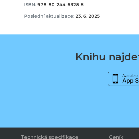
ISBN:
978-80-244-6328-5
Poslední aktualizace:
23. 6. 2025
Knihu najdet
Technická specifikace
Ceník