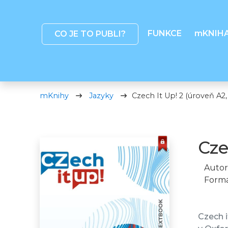
FUNKCE
mKNIH
CO JE TO PUBLI?
mKnihy
Jazyky
Czech It Up! 2 (úroveň A2,
Cze
Autor
Formá
Czech i