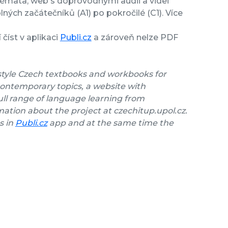
témata, web s doprovodnými audii a videi
ných začátečníků (A1) po pokročilé (C1). Více
číst v aplikaci
Publi.cz
a zároveň nelze PDF
style Czech textbooks and workbooks for
contemporary topics, a website with
ll range of language learning from
ation about the project at czechitup.upol.cz.
s in
Publi.cz
app and at the same time the