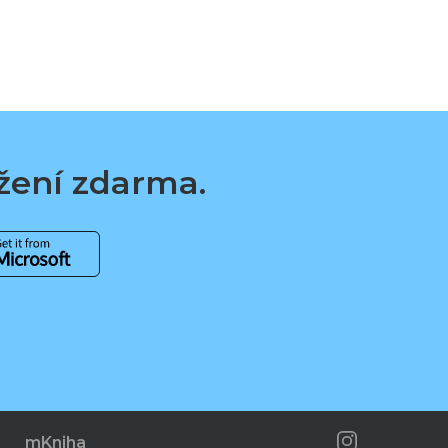
ažení zdarma.
mKniha