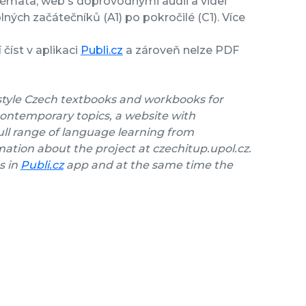
témata, web s doprovodnými audii a videi
ných začátečníků (A1) po pokročilé (C1). Více
číst v aplikaci
Publi.cz
a zároveň nelze PDF
style Czech textbooks and workbooks for
contemporary topics, a website with
ll range of language learning from
ation about the project at czechitup.upol.cz.
s in
Publi.cz
app and at the same time the