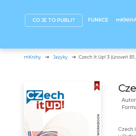
FUNKCE
mKNIH
CO JE TO PUBLI?
mKnihy
Jazyky
Czech It Up! 3 (úroveň B1,
Cze
Autor
Formá
Czech i