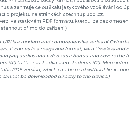
rdu. Přináší časopisecký formát, nadčasová a soudobá 
nus a zahrnuje celou škálu jazykového vzdělávání od úpl
cí o projektu na stránkách czechitup.upol.cz.
verzi ve statickém PDF formátu, kterou lze bez omezení 
stáhnout přímo do zařízení.)
t UP! is a modern and comprehensive series of Oxford-
ers. It comes in a magazine format, with timeless and 
nying audios and videos as a bonus, and covers the fu
rs (A1) to the most advanced students (C1). More inform
a static PDF version, which can be read without limitation
e cannot be downloaded directly to the device.)