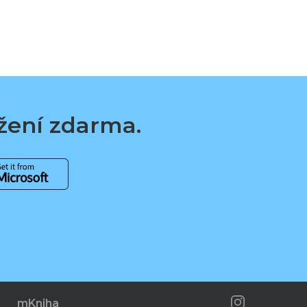
ažení zdarma.
mKniha