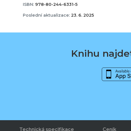
ISBN:
978-80-244-6331-5
Poslední aktualizace:
23. 6. 2025
Knihu najdet
Technická specifikace
Ceník