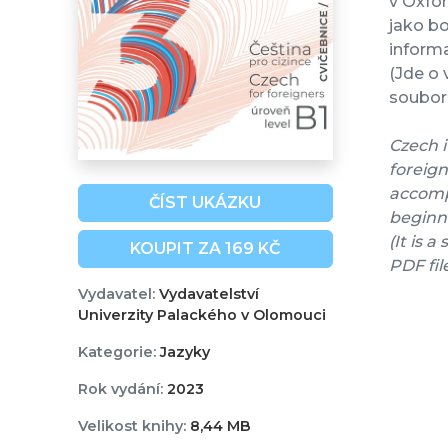
v Oxfo
jako bo
informa
(Jde o 
soubor 
Czech i
foreign
accompa
ČÍST UKÁZKU
beginne
(It is 
KOUPIT ZA 169 KČ
PDF fil
Vydavatel:
Vydavatelství
Univerzity Palackého v Olomouci
Kategorie:
Jazyky
Rok vydání:
2023
Velikost knihy:
8,44 MB