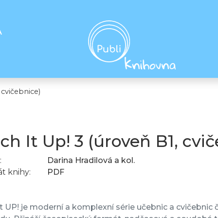
A
 cvičebnice)
ch It Up! 3 (úroveň B1, cvi
:
Darina Hradilová a kol.
t knihy:
PDF
t UP! je moderní a komplexní série učebnic a cvičebnic č