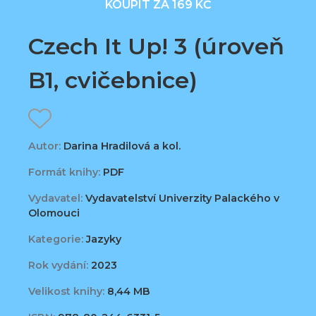
KOUPIT ZA 169 KČ
Czech It Up! 3 (úroveň
B1, cvičebnice)
Autor:
Darina Hradilová a kol.
Formát knihy:
PDF
Vydavatel:
Vydavatelství Univerzity Palackého v
Olomouci
Kategorie:
Jazyky
Rok vydání:
2023
Velikost knihy:
8,44 MB