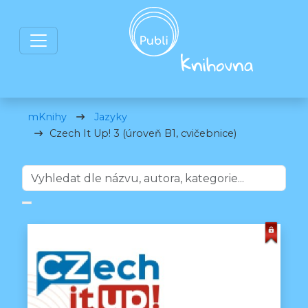
mKnihy
Jazyky
Czech It Up! 3 (úroveň B1, cvičebnice)