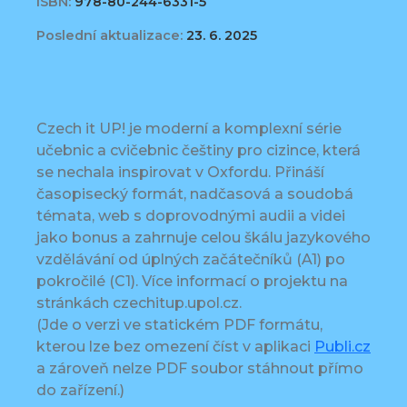
ISBN:
978-80-244-6331-5
Poslední aktualizace:
23. 6. 2025
Czech it UP! je moderní a komplexní série
učebnic a cvičebnic češtiny pro cizince, která
se nechala inspirovat v Oxfordu. Přináší
časopisecký formát, nadčasová a soudobá
témata, web s doprovodnými audii a videi
jako bonus a zahrnuje celou škálu jazykového
vzdělávání od úplných začátečníků (A1) po
pokročilé (C1). Více informací o projektu na
stránkách czechitup.upol.cz.
(Jde o verzi ve statickém PDF formátu,
kterou lze bez omezení číst v aplikaci
Publi.cz
a zároveň nelze PDF soubor stáhnout přímo
do zařízení.)