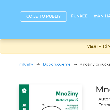
FUNKCE
mKNIH
CO JE TO PUBLI?
Vaše IP adr
mKnihy
Doporučujeme
Množiny příručka
Mno
Autor
Formá