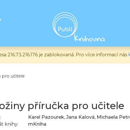
A
esa 216.73.216.176 je zablokovaná. Pro více informací nás
 pro učitele
žiny příručka pro učitele
:
Karel Pazourek, Jana Kalová, Michaela Pet
t knihy:
mKniha