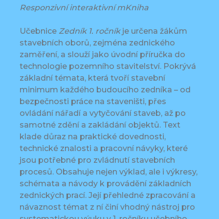
Responzivní interaktivní mKniha
Učebnice
Zedník 1. ročník
je určena žákům
stavebních oborů, zejména zednického
zaměření, a slouží jako úvodní příručka do
technologie pozemního stavitelství. Pokrývá
základní témata, která tvoří stavební
minimum každého budoucího zedníka – od
bezpečnosti práce na staveništi, přes
ovládání nářadí a vytyčování staveb, až po
samotné zdění a zakládání objektů. Text
klade důraz na praktické dovednosti,
technické znalosti a pracovní návyky, které
jsou potřebné pro zvládnutí stavebních
procesů. Obsahuje nejen výklad, ale i výkresy,
schémata a návody k provádění základních
zednických prací. Její přehledné zpracování a
návaznost témat z ní činí vhodný nástroj pro
systematickou výuku v 1. ročníku učebního