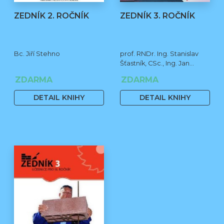
ZEDNÍK 2. ROČNÍK
ZEDNÍK 3. ROČNÍK
Bc. Jiří Stehno
prof. RNDr. Ing. Stanislav
Šťastník, CSc., Ing. Jan
Čermák, Ph.D., Bc. Jiří
ZDARMA
ZDARMA
Stehno
DETAIL KNIHY
DETAIL KNIHY