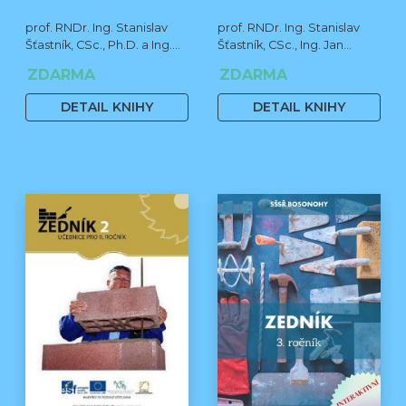
prof. RNDr. Ing. Stanislav
prof. RNDr. Ing. Stanislav
Šťastník, CSc., Ph.D. a Ing.
Šťastník, CSc., Ing. Jan
Jan Čermák, Ph.D.
Čermák, Ph.D., Bc. Jiří
ZDARMA
ZDARMA
Stehno
DETAIL KNIHY
DETAIL KNIHY