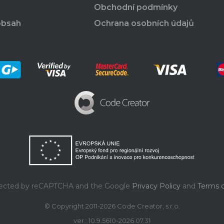
Obchodní podmínky
obsah
Ochrana osobních údajů
rotected by reCAPTCHA and the Google
Privacy Policy
and
Terms o
© Copyright 2011-2026 Code Creator, s.r.o.
ver.: 10.9.5610-2026.07.31