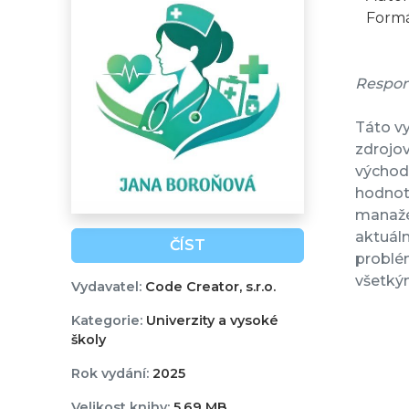
Formá
Respon
Táto v
zdrojov
východi
hodnote
manažé
aktuál
ČÍST
problém
všetký
Vydavatel:
Code Creator, s.r.o.
Kategorie:
Univerzity a vysoké
školy
Rok vydání:
2025
Velikost knihy:
5,69 MB