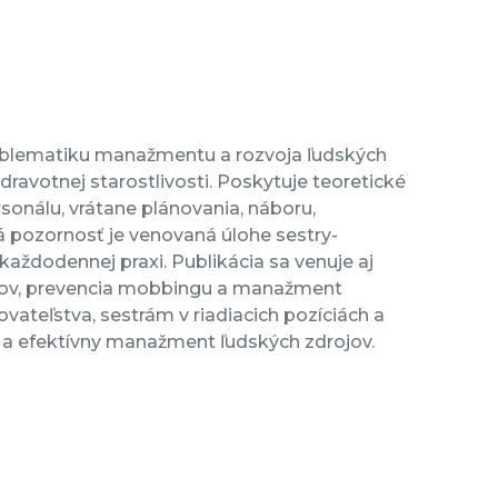
oblematiku manažmentu a rozvoja ľudských
ravotnej starostlivosti. Poskytuje teoretické
sonálu, vrátane plánovania, náboru,
á pozornosť je venovaná úlohe sestry-
ždodennej praxi. Publikácia sa venuje aj
ktov, prevencia mobbingu a manažment
ateľstva, sestrám v riadiacich pozíciách a
 efektívny manažment ľudských zdrojov.