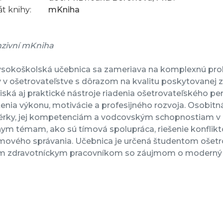
t knihy:
mKniha
zivní mKniha
ysokoškolská učebnica sa zameriava na komplexnú pr
 v ošetrovateľstve s dôrazom na kvalitu poskytovanej zd
ská aj praktické nástroje riadenia ošetrovateľského per
nia výkonu, motivácie a profesijného rozvoja. Osobitn
rky, jej kompetenciám a vodcovským schopnostiam v ka
nym témam, ako sú tímová spolupráca, riešenie konfli
ového správania. Učebnica je určená študentom ošetrov
m zdravotníckym pracovníkom so záujmom o moderný a