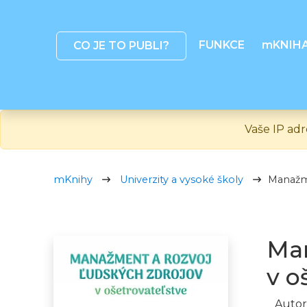
FUNKCE
mKNIH
CO JE TO PUBLI?
Vaše IP adr
mKnihy
Univerzity a vysoké školy
Manažme
Man
v o
Autor