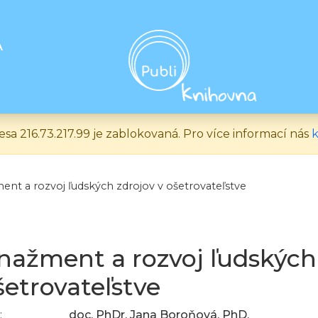
A
esa 216.73.217.99 je zablokovaná. Pro více informací nás
k
nt a rozvoj ľudských zdrojov v ošetrovateľstve
ažment a rozvoj ľudských
šetrovateľstve
:
doc. PhDr. Jana Boroňová, PhD.