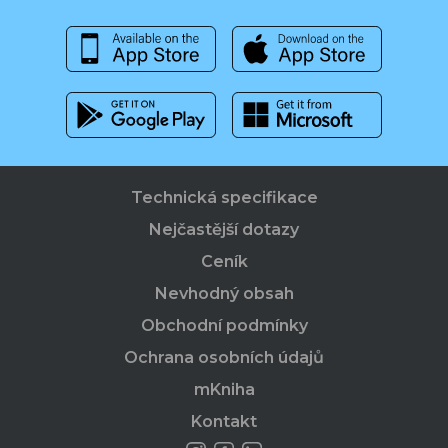
Technická specifikace
Nejčastější dotazy
Ceník
Nevhodný obsah
Obchodní podmínky
Ochrana osobních údajů
mKniha
Kontakt