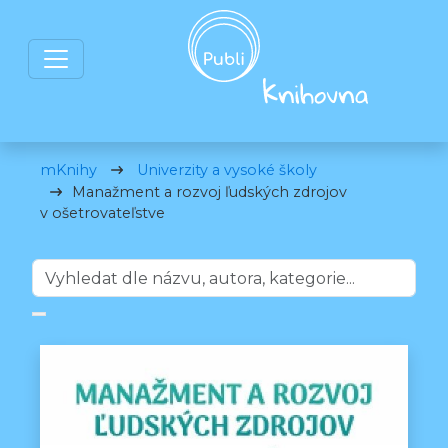
mKnihy
Univerzity a vysoké školy
Manažment a rozvoj ľudských zdrojov
v ošetrovateľstve