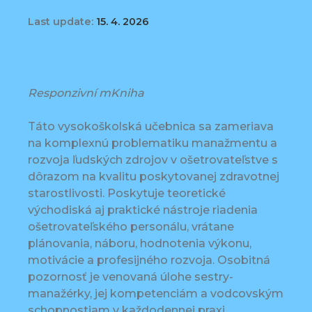
Last update:
15. 4. 2026
Responzivní mKniha
Táto vysokoškolská učebnica sa zameriava
na komplexnú problematiku manažmentu a
rozvoja ľudských zdrojov v ošetrovateľstve s
dôrazom na kvalitu poskytovanej zdravotnej
starostlivosti. Poskytuje teoretické
východiská aj praktické nástroje riadenia
ošetrovateľského personálu, vrátane
plánovania, náboru, hodnotenia výkonu,
motivácie a profesijného rozvoja. Osobitná
pozornosť je venovaná úlohe sestry-
manažérky, jej kompetenciám a vodcovským
schopnostiam v každodennej praxi.