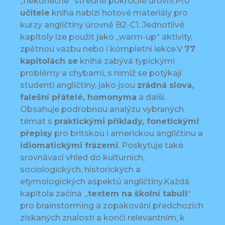
„nekonečné“ středně pokročilé úrovni.Pro
učitele
kniha nabízí hotové materiály pro
kurzy angličtiny úrovně B2-C1. Jednotlivé
kapitoly lze použít jako „warm-up“ aktivity,
zpětnou vazbu nebo i kompletní lekce.V
77
kapitolách se
kniha zabývá typickými
problémy a chybami, s nimiž se potýkají
studenti angličtiny, jako jsou
zrádná slova,
falešní přátelé, homonyma
a další.
Obsahuje podrobnou analýzu vybraných
témat s
praktickými příklady, fonetickými
přepisy
pro britskou i americkou angličtinu a
idiomatickými frázemi
. Poskytuje také
srovnávací vhled do kulturních,
sociologických, historických a
etymologických aspektů angličtiny.Každá
kapitola začíná
„
textem na školní tabuli
“
pro brainstorming a zopakování předchozích
získaných znalostí a končí relevantním, k