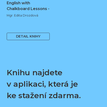
English with
Chalkboard Lessons -
…
Mgr. Edita Drozdová
1 699 Kč
DETAIL KNIHY
Knihu najdete
v aplikaci, která je
ke stažení zdarma.