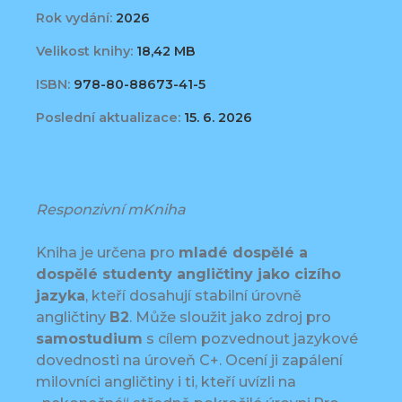
Rok vydání:
2026
Velikost knihy:
18,42 MB
ISBN:
978-80-88673-41-5
Poslední aktualizace:
15. 6. 2026
Responzivní mKniha
Kniha je určena pro
mladé dospělé a
dospělé studenty angličtiny jako cizího
jazyka
, kteří dosahují stabilní úrovně
angličtiny
B2
. Může sloužit jako zdroj pro
samostudium
s cílem pozvednout jazykové
dovednosti na úroveň C+. Ocení ji zapálení
milovníci angličtiny i ti, kteří uvízli na