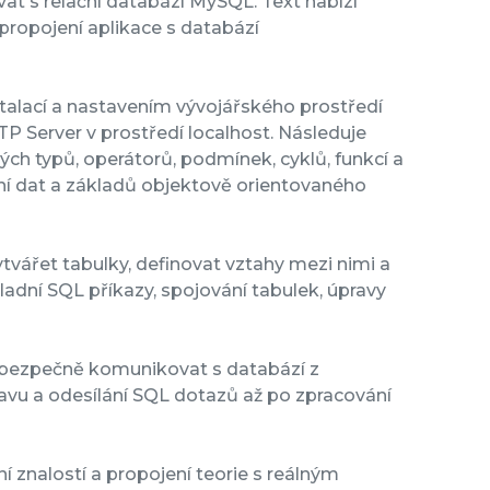
t s relační databází MySQL. Text nabízí
propojení aplikace s databází
stalací a nastavením vývojářského prostředí
 Server v prostředí localhost. Následuje
ch typů, operátorů, podmínek, cyklů, funkcí a
ání dat a základů objektově orientovaného
tvářet tabulky, definovat vztahy mezi nimi a
dní SQL příkazy, spojování tabulek, úpravy
 a bezpečně komunikovat s databází z
avu a odesílání SQL dotazů až po zpracování
 znalostí a propojení teorie s reálným