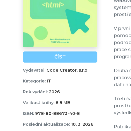
webové
systema
prostř
V první
pomocí 
podrobn
práce s
progra
ČÍST
Vydavatel:
Code Creator, s.r.o.
Druhá č
pracov
Kategorie:
IT
dat i 
Rok vydání:
2026
Třetí č
Velikost knihy:
6,8 MB
prostře
výsledk
ISBN:
978-80-88673-40-8
Poslední aktualizace:
10. 3. 2026
Publika