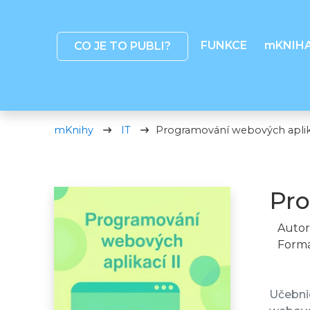
FUNKCE
mKNIH
CO JE TO PUBLI?
mKnihy
IT
Programování webových aplika
Pro
Autor
Formá
Učebnic