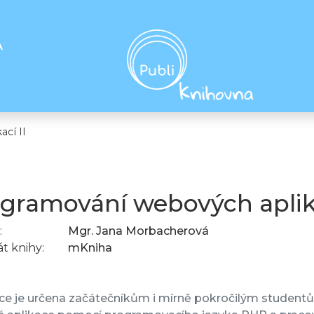
A
cí II
gramování webových aplika
:
Mgr. Jana Morbacherová
t knihy:
mKniha
e je určena začátečníkům i mírně pokročilým studentům