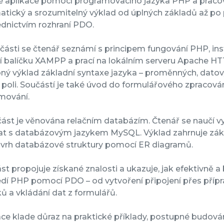
 aplikace pomocí programovacího jazyka PHP a pracova
tický a srozumitelný výklad od úplných základů až po 
ednictvím rozhraní PDO.
 části se čtenář seznámí s principem fungování PHP, in
balíčku XAMPP a prací na lokálním serveru Apache HTTP
ý výklad základní syntaxe jazyka – proměnných, datový
 poli. Součástí je také úvod do formulářového zpracov
mování.
ást je věnována relačním databázím. Čtenář se naučí vy
at s databázovým jazykem MySQL. Výklad zahrnuje zákla
návrh databázové struktury pomocí ER diagramů.
ást propojuje získané znalosti a ukazuje, jak efektivně
dí PHP pomocí PDO – od vytvoření připojení přes přípr
ů a vkládání dat z formulářů.
ce klade důraz na praktické příklady, postupné budování