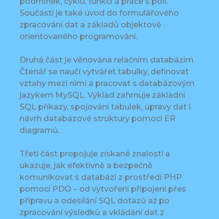
podmínek, cyklů, funkcí a práce s poli.
Součástí je také úvod do formulářového
zpracování dat a základů objektově
orientovaného programování.
Druhá část je věnována relačním databázím.
Čtenář se naučí vytvářet tabulky, definovat
vztahy mezi nimi a pracovat s databázovým
jazykem MySQL. Výklad zahrnuje základní
SQL příkazy, spojování tabulek, úpravy dat i
návrh databázové struktury pomocí ER
diagramů.
Třetí část propojuje získané znalosti a
ukazuje, jak efektivně a bezpečně
komunikovat s databází z prostředí PHP
pomocí PDO – od vytvoření připojení přes
přípravu a odesílání SQL dotazů až po
zpracování výsledků a vkládání dat z