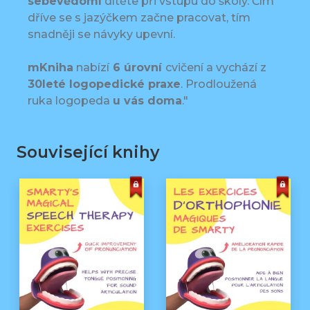
sebevědomí
dítěte při vstupu do školy. Čím
dříve se s jazýčkem začne pracovat, tím
snadněji se návyky upevní.
mKniha
nabízí
6 úrovní
cvičení a vychází z
30leté logopedické praxe
. Prodloužená
ruka logopeda
u vás doma
."
Související knihy