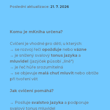
Poslední aktualizace:
21. 7. 2026
Komu je mKniha určena?
Cvičení je vhodné pro děti, u kterých:
→ se rozvoj řeči
opožďuje
nebo
vázne
→ je snížený svalový
tonus
jazyka
a
mluvidel
(jazýček působí „líně")
→ je řeč hůře srozumitelná
→ se objevuje
malá
chuť
mluvit
nebo obtíže
při tvoření vět
Jak cvičení pomáhá?
→ Posiluje
svalstvo
jazyka
a podporuje
svalový tonus mluvidel