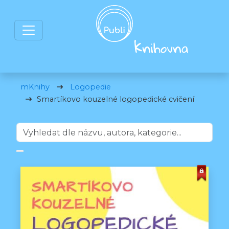
mKnihy
Logopedie
Smartíkovo kouzelné logopedické cvičení