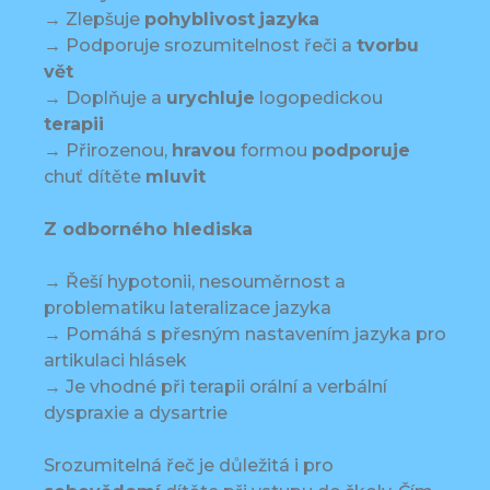
→ Zlepšuje
pohyblivost
jazyka
→ Podporuje srozumitelnost řeči a
tvorbu
vět
→ Doplňuje a
urychluje
logopedickou
terapii
→ Přirozenou,
hravou
formou
podporuje
chuť dítěte
mluvit
Z odborného hlediska
→ Řeší hypotonii, nesouměrnost a
problematiku lateralizace jazyka
→ Pomáhá s přesným nastavením jazyka pro
artikulaci hlásek
→ Je vhodné při terapii orální a verbální
dyspraxie a dysartrie
Srozumitelná řeč je důležitá i pro