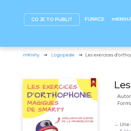
FUNKCE
mKNIH
CO JE TO PUBLI?
mKnihy
Logopedie
Les exercices d’orth
Les
Autor
Formá
→ Une 