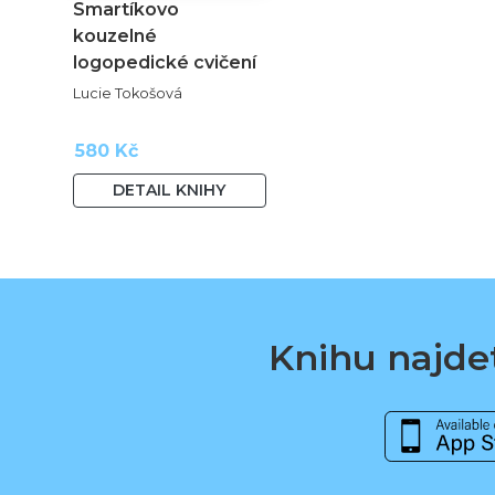
Smartíkovo
kouzelné
logopedické cvičení
Lucie Tokošová
580 Kč
DETAIL KNIHY
Knihu najdet