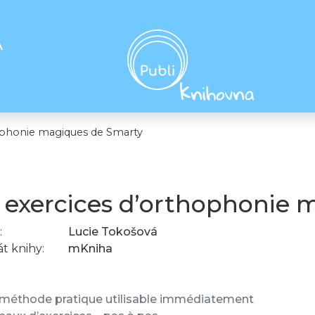
A
ophonie magiques de Smarty
 exercices d’orthophonie 
:
Lucie Tokošová
t knihy:
mKniha
méthode pratique utilisable immédiatement