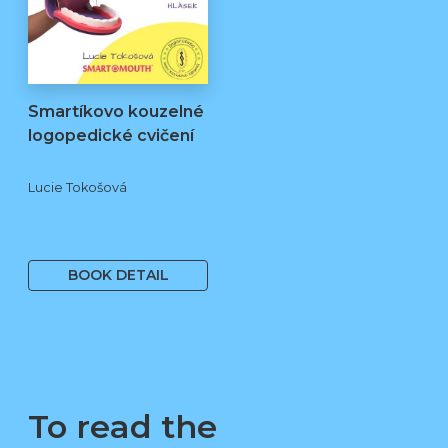
Smartíkovo kouzelné
logopedické cvičení
Lucie Tokošová
580 Kč
BOOK DETAIL
To read the