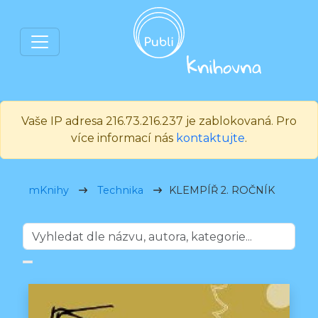
Vaše IP adresa 216.73.216.237 je zablokovaná. Pro
více informací nás
kontaktujte
.
mKnihy
Technika
KLEMPÍŘ 2. ROČNÍK