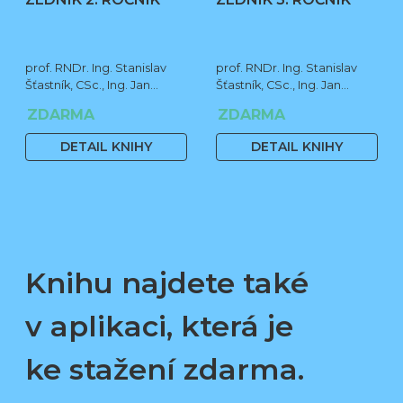
prof. RNDr. Ing. Stanislav
prof. RNDr. Ing. Stanislav
Šťastník, CSc., Ing. Jan
Šťastník, CSc., Ing. Jan
Čermák, Ph.D., Bc. Jiří
Čermák, Ph.D., Bc. Jiří
ZDARMA
ZDARMA
Stehno
Stehno
DETAIL KNIHY
DETAIL KNIHY
Knihu najdete také
v aplikaci, která je
ke stažení zdarma.