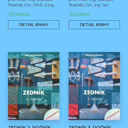
Šťastník, CSc., Ph.D. a Ing.
Šťastník, CSc., Ing. Jan
Jan Čermák, Ph.D.
Čermák, Ph.D., Bc. Jiří
ZDARMA
ZDARMA
Stehno
DETAIL KNIHY
DETAIL KNIHY
ZEDNÍK 2. ROČNÍK
ZEDNÍK 3. ROČNÍK