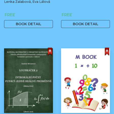
Lenka Zalabová, Eva Lálová
FREE
FREE
BOOK DETAIL
BOOK DETAIL