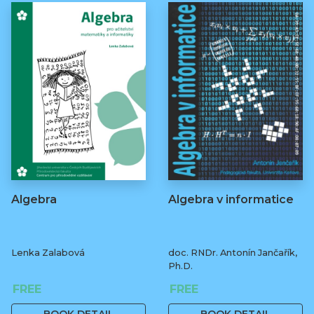
Algebra
Algebra v informatice
Lenka Zalabová
doc. RNDr. Antonín Jančařík,
Ph.D.
FREE
FREE