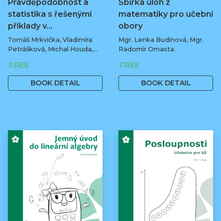
Pravděpodobnost a
Sbírka úloh z
statistika s řešenými
matematiky pro učební
příklady v…
obory
Tomáš Mrkvička, Vladimíra
Mgr. Lenka Budínová, Mgr.
Petrášková, Michal Houda,
Radomír Omasta
Jan Fiala
FREE
FREE
BOOK DETAIL
BOOK DETAIL