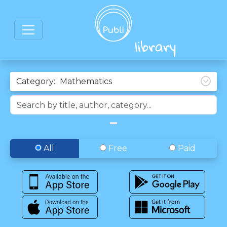
Category:
All
Free
Paid