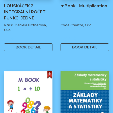
LOUSKÁČEK 2 -
mBook - Multiplication
INTEGRÁLNÍ POČET
FUNKCÍ JEDNÉ
REÁLNÉ…
RNDr. Daniela Bittnerová,
Code Creator, s.r.o.
CSc.
55 Kč
490 Kč
BOOK DETAIL
BOOK DETAIL