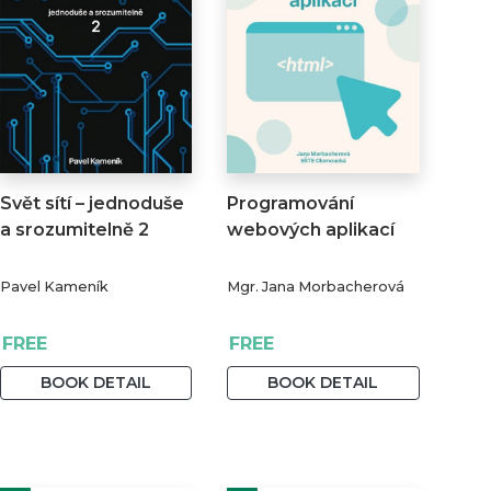
Svět sítí – jednoduše
Programování
a srozumitelně 2
webových aplikací
Pavel Kameník
Mgr. Jana Morbacherová
FREE
FREE
BOOK DETAIL
BOOK DETAIL