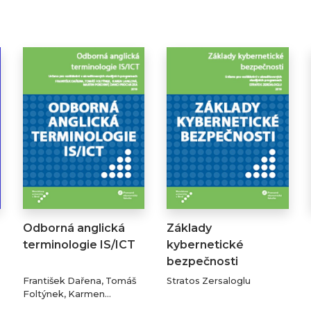
Odborná anglická
Základy
terminologie IS/ICT
kybernetické
bezpečnosti
František Dařena, Tomáš
Stratos Zersaloglu
Foltýnek, Karmen
Langová, Martin Pokorný