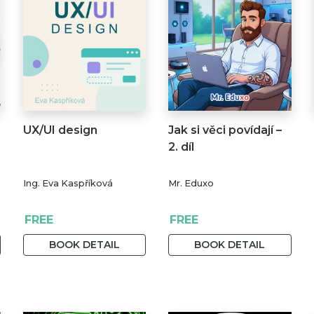
UX/UI design
Jak si věci povídají –
2. díl
Ing. Eva Kaspříková
Mr. Eduxo
FREE
FREE
BOOK DETAIL
BOOK DETAIL