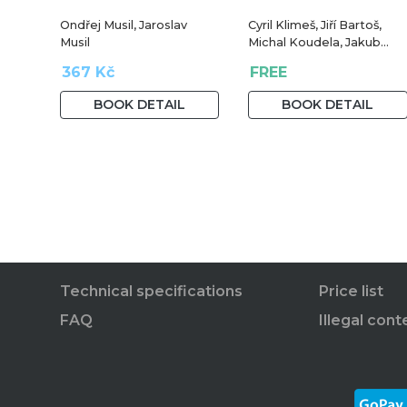
Ondřej Musil, Jaroslav
Cyril Klimeš, Jiří Bartoš,
Musil
Michal Koudela, Jakub
Markvart
367 Kč
FREE
BOOK DETAIL
BOOK DETAIL
Technical specifications
Price list
FAQ
Illegal cont