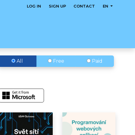
LOG IN
SIGN UP
CONTACT
EN
All
Free
Paid