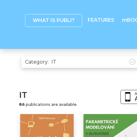
FEATURES
mBO
WHAT IS PUBLI?
Category:
IT
86
publications are available