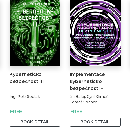
Kybernetická
Implementace
bezpečnost III
kybernetické
bezpečnosti –
průvodce…
Ing. Petr Sedlák
Jiří Balej, Cyril Klimeš,
Tomáš Sochor
FREE
FREE
BOOK DETAIL
BOOK DETAIL