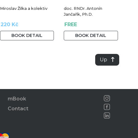
Miroslav Žilka a kolektiv
doc. RNDr. Antonín
Jančařík, Ph.D.
220 Kč
FREE
BOOK DETAIL
BOOK DETAIL
Up
mBook
Contact