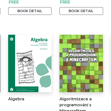
FREE
FREE
BOOK DETAIL
BOOK DETAIL
Algebra
Algoritmizace a
programování s
Minecraftem