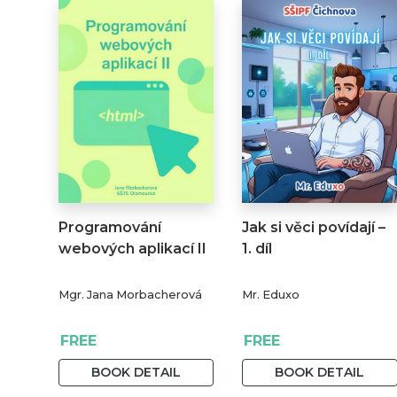
Programování
Jak si věci povídají –
webových aplikací II
1. díl
Mgr. Jana Morbacherová
Mr. Eduxo
FREE
FREE
BOOK DETAIL
BOOK DETAIL