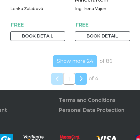
Lenka Zalabová
Ing. Irena Vajen
FREE
FREE
BOOK DETAIL
BOOK DETAIL
Show more 24
of 86
of 4
Terms and Conditions
ent
Personal Data Protection