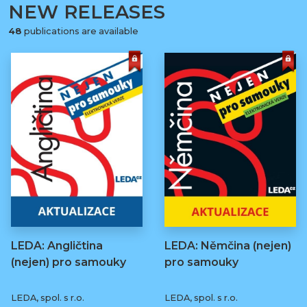
NEW RELEASES
48
publications are available
LEDA: Angličtina
LEDA: Němčina (nejen)
(nejen) pro samouky
pro samouky
LEDA, spol. s r.o.
LEDA, spol. s r.o.