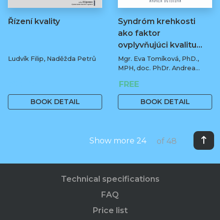
Řízení kvality
Syndróm krehkosti
ako faktor
ovplyvňujúci kvalitu…
Ludvík Filip, Naděžda Petrů
Mgr. Eva Tomíková, PhD.,
MPH, doc. PhDr. Andrea
Botíková, PhD., MPH, univ.
329 Kč
FREE
prof.
BOOK DETAIL
BOOK DETAIL
Show more 24
of 48
Technical specifications
FAQ
Price list