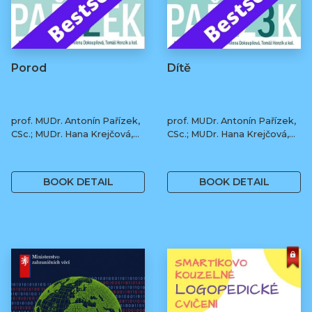
Porod
Dítě
prof. MUDr. Antonín Pařízek,
prof. MUDr. Antonín Pařízek,
CSc.; MUDr. Hana Krejčová,
CSc.; MUDr. Hana Krejčová,
Ph.D.; MUDr. Milena
Ph.D.; MUDr. Milena
490 Kč
490 Kč
Dokoupilová; prof. MUDr.
Dokoupilová; prof. MUDr.
Tomáš Honzík, Ph.D. a kol.
Tomáš Honzík, Ph.D. a kol.
BOOK DETAIL
BOOK DETAIL