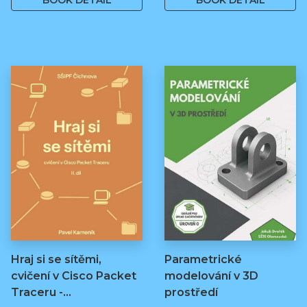
BOOK DETAIL
BOOK DETAIL
Hraj si se sítěmi,
Parametrické
cvičení v Cisco Packet
modelování v 3D
Traceru -…
prostředí