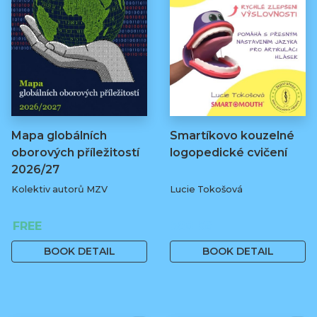
Mapa globálních
Smartíkovo kouzelné
oborových příležitostí
logopedické cvičení
2026/27
Kolektiv autorů MZV
Lucie Tokošová
FREE
580 Kč
BOOK DETAIL
BOOK DETAIL