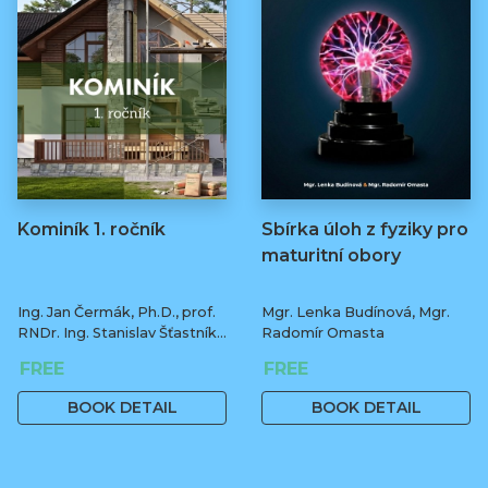
Kominík 1. ročník
Sbírka úloh z fyziky pro
maturitní obory
Ing. Jan Čermák, Ph.D., prof.
Mgr. Lenka Budínová, Mgr.
RNDr. Ing. Stanislav Šťastník,
Radomír Omasta
CSc., Ph.D.
FREE
FREE
BOOK DETAIL
BOOK DETAIL