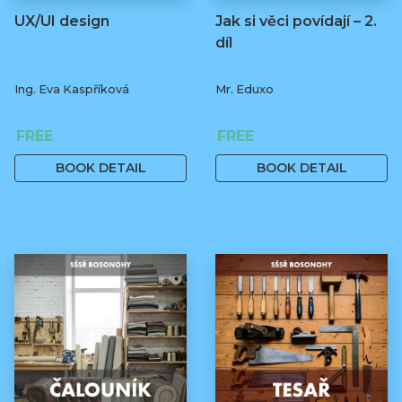
UX/UI design
Jak si věci povídají – 2.
díl
Ing. Eva Kaspříková
Mr. Eduxo
FREE
FREE
BOOK DETAIL
BOOK DETAIL