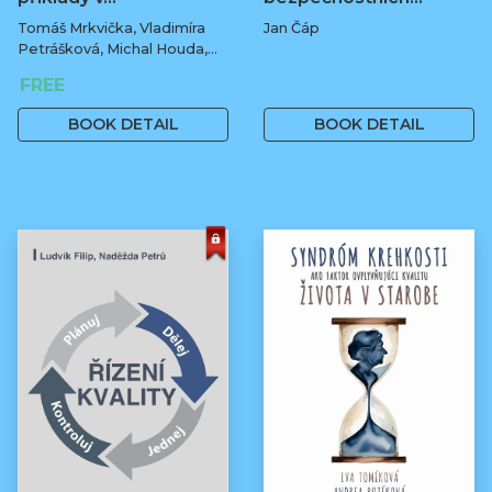
Tomáš Mrkvička, Vladimíra
Jan Čáp
Petrášková, Michal Houda,
Jan Fiala
FREE
239 Kč
BOOK DETAIL
BOOK DETAIL