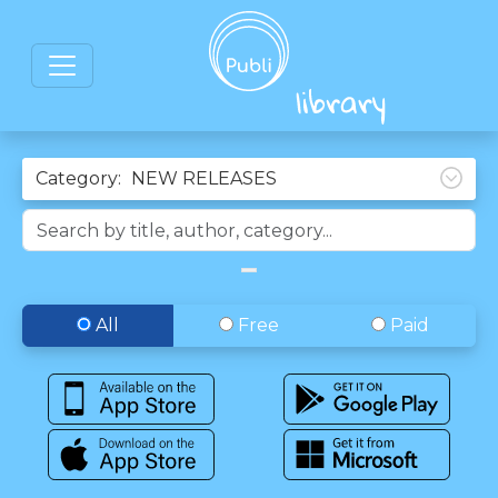
Category:
All
Free
Paid