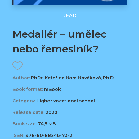
READ
Medailér – umělec
nebo řemeslník?
Author:
PhDr. Kateřina Nora Nováková, Ph.D.
Book format:
mBook
Category:
Higher vocational school
Release date:
2020
Book size:
74,5 MB
ISBN:
978-80-88246-73-2