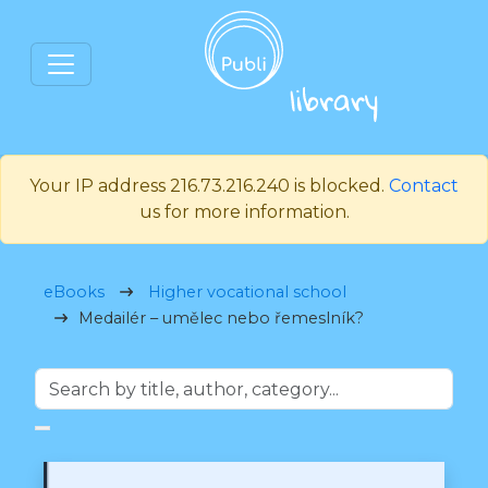
Your IP address 216.73.216.240 is blocked.
Contact
us for more information.
eBooks
Higher vocational school
Medailér – umělec nebo řemeslník?