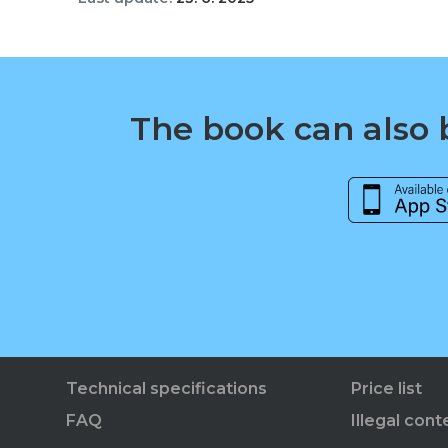
The book can also b
Technical specifications
Price list
FAQ
Illegal cont