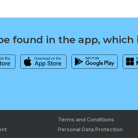
e found in the app, which 
Terms and Conditions
ent
Personal Data Protection