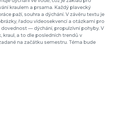
uje dýchání ve vodě, což je základ pro
lavání kraulem a prsama. Každý plavecký
ráce paží, souhra a dýchání. V závěru textu je
obrázky, řadou videosekvencí a otázkami pro
ké dovednost — dýchání, propulzivní pohyby. V
 kraul, a to dle posledních trendů v
a zadané na začátku semestru. Téma bude