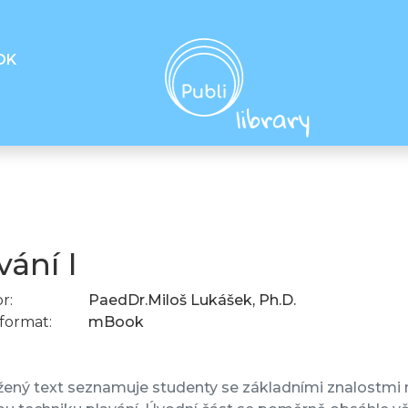
OK
vání I
r:
PaedDr.Miloš Lukášek, Ph.D.
format:
mBook
žený text seznamuje studenty se základními znalostmi 