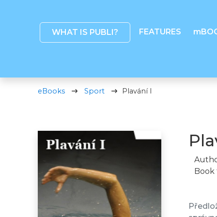
FEATURES
mBO
WHAT IS PUBLI?
eBooks
Sport
Plavání I
Pla
Autho
Book 
Předlo