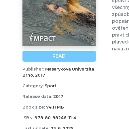
správno
všechny
způsob 
popsáno
ověření
praktic
plavec
navazo
READ
Publisher:
Masarykova Univerzita
Brno, 2017
Category:
Sport
Release date:
2017
Book size:
74,11 MB
ISBN:
978-80-88246-11-4
Last update:
23. 6. 2025