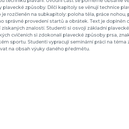
u techniku plavání. Úvodní část se poměrně obsáhle věn
 plavecké způsoby. Dílčí kapitoly se věnují technice p
je rozčleněn na subkapitoly: poloha těla, práce nohou, p
 správné provedení startů a obrátek. Text je dopiněn 
 získaných znalostí. Studenti si osvojí základní plavec
kých cvičeních si zdokonalí plavecké způsoby prsa, znak,
kém sportu. Studenti vypracují seminární práci na tém
vat na obsah výuky daného předmětu.