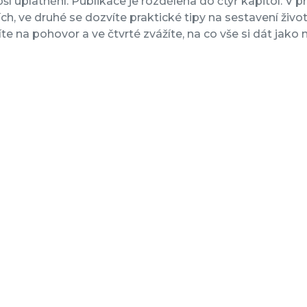
epší uplatnění. Publikace je rozdělena do čtyř kapitol. 
ích, ve druhé se dozvíte praktické tipy na sestavení životo
íte na pohovor a ve čtvrté zvážíte, na co vše si dát jak