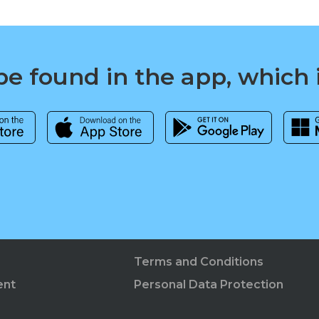
e found in the app, which 
Terms and Conditions
ent
Personal Data Protection