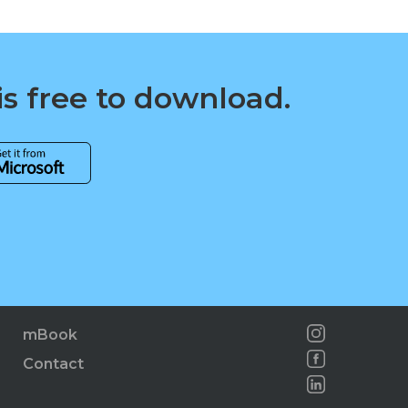
is free to download.
mBook
Contact