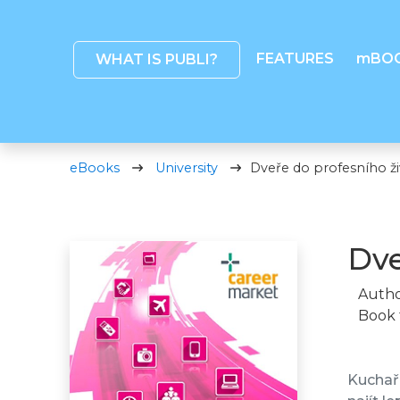
FEATURES
mBO
WHAT IS PUBLI?
eBooks
University
Dveře do profesního ži
Dve
Autho
Book 
Kuchařk