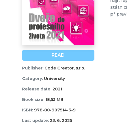
najít l
státnic
připrav
READ
Publisher:
Code Creator, s.r.o.
Category:
University
Release date:
2021
Book size:
18,53 MB
ISBN:
978-80-907514-3-9
Last update:
23. 6. 2025