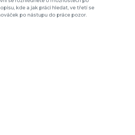
V první se rozhlédnete o možnostech po
pisu, kde a jak práci hledat, ve třetí se
o nováček po nástupu do práce pozor.