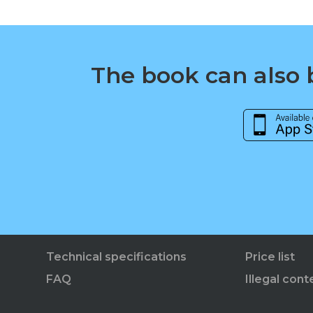
The book can also b
Technical specifications
Price list
FAQ
Illegal cont