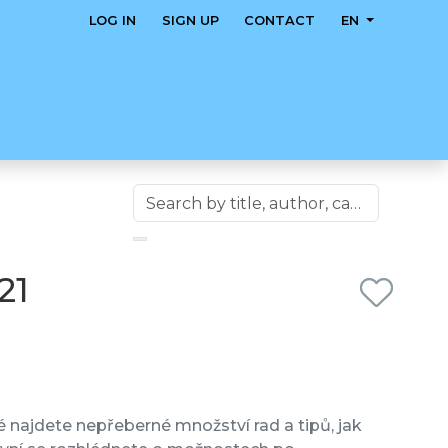
LOG IN
SIGN UP
CONTACT
EN
21
é najdete nepřeberné množství rad a tipů, jak