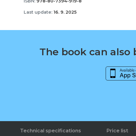
ISBN:
978-80-7394-919-8
Last update:
16. 9. 2025
The book can also b
Technical specifications
Price list