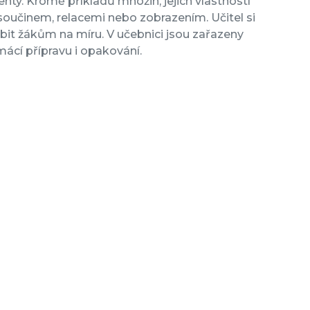
enty. Kromě příkladů množin, jejich vlastností
součinem, relacemi nebo zobrazením. Učitel si
bit žákům na míru. V učebnici jsou zařazeny
omácí přípravu i opakování.