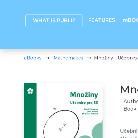
FEATURES
mBO
WHAT IS PUBLI?
eBooks
Mathematics
Množiny – Učebnice
Mno
Autho
Book 
Učebnic