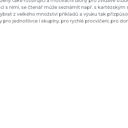
deny také rozšiřující a motivační úlohy pro zvídavé stud
cí s nimi, se čtenář může seznámit např. s kartézským 
brat z velkého množství příkladů a výuku tak přizpůso
y pro jednotlivce i skupiny, pro rychlé procvičení, pro d