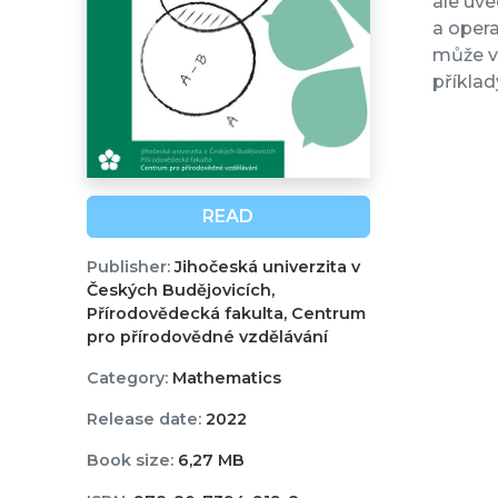
ale uve
a opera
může vy
příklad
READ
Publisher:
Jihočeská univerzita v
Českých Budějovicích,
Přírodovědecká fakulta, Centrum
pro přírodovědné vzdělávání
Category:
Mathematics
Release date:
2022
Book size:
6,27 MB