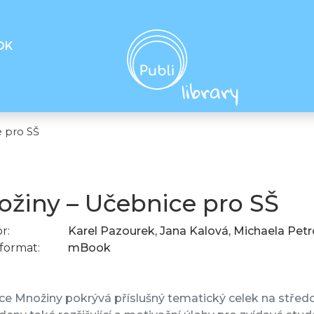
OK
 pro SŠ
žiny – Učebnice pro SŠ
r:
Karel Pazourek, Jana Kalová, Michaela Pet
format:
mBook
e Množiny pokrývá příslušný tematický celek na středoš