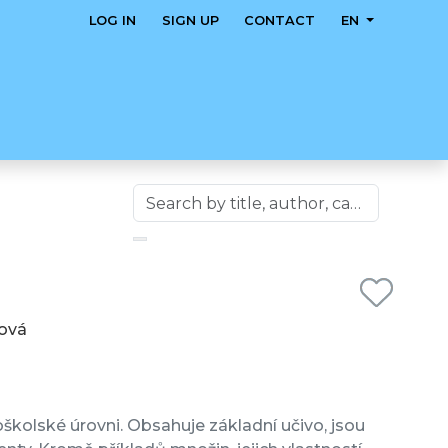
LOG IN
SIGN UP
CONTACT
EN
rová
kolské úrovni. Obsahuje základní učivo, jsou