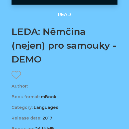
READ
LEDA: Němčina
(nejen) pro samouky -
DEMO
Author:
Book format:
mBook
Category:
Languages
Release date:
2017
Book size:
24,14 MB