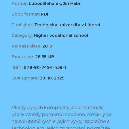
Author:
Luboš Běhálek, Jiří Habr
Book format:
PDF
Publisher:
Technická univerzita v Liberci
Category:
Higher vocational school
Release date:
2019
Book size:
28,35 MB
ISBN:
978-80-7494-458-1
Last update:
20. 10. 2025
Plasty a jejich kompozity jsou materiály,
které vznikly poměrně nedávno, rozšířily se
neuvěřitelně rychle, jejich vývoj, společně s
technologiemi jejich zpracování, pokračuje