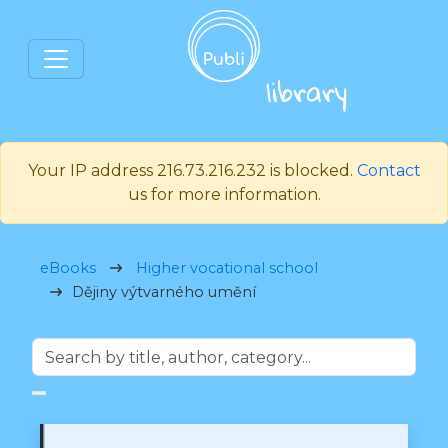
Your IP address 216.73.216.232 is blocked.
Contact
us for more information.
eBooks
Higher vocational school
Dějiny výtvarného umění