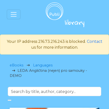
Your IP address 216.73.216.243 is blocked.
Contact
us for more information.
eBooks
Languages
LEDA: Angličtina (nejen) pro samouky -
DEMO