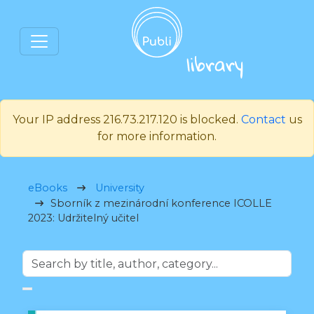
Your IP address 216.73.217.120 is blocked.
Contact
us
for more information.
eBooks
University
Sborník z mezinárodní konference ICOLLE
2023: Udržitelný učitel