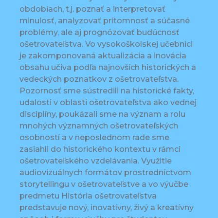
obdobiach, t.j. poznať a interpretovať
minulosť, analyzovať prítomnosť a súčasné
problémy, ale aj prognózovať budúcnosť
ošetrovateľstva. Vo vysokoškolskej učebnici
je zakomponovaná aktualizácia a inovácia
obsahu učiva podľa najnovších historických a
vedeckých poznatkov z ošetrovateľstva.
Pozornosť sme sústredili na historické fakty,
udalosti v oblasti ošetrovateľstva ako vednej
disciplíny, poukázali sme na význam a rolu
mnohých významných ošetrovateľských
osobností a v neposlednom rade sme
zasiahli do historického kontextu v rámci
ošetrovateľského vzdelávania. Využitie
audiovizuálnych formátov prostredníctvom
storytellingu v ošetrovateľstve a vo výučbe
predmetu História ošetrovateľstva
predstavuje nový, inovatívny, živý a kreatívny