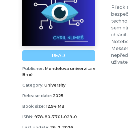
Předklá
bezpečn
technol
seminář
chránit
Noteboo
Messeng
nepřed
READ
uživate
Publisher:
Mendelova univerzita v
Brně
Category:
University
Release date:
2025
Book size:
12,94 MB
ISBN:
978-80-7701-029-0
Last update:
26. 2. 2026