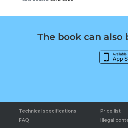
The book can also b
Technical specifications
Price list
FAQ
Illegal cont