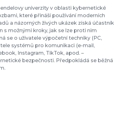
ndelovy univerzity v oblasti kybernetické
rozbami, které přináší používání moderních
ladů a názorných živých ukázek získá účastník
s možnými kroky, jak se lze proti nim
ná se o uživatele výpočetní techniky (PC,
vatele systémů pro komunikaci (e-mail,
cebook, Instagram, TikTok, apod. –
ernetické bezpečnosti. Předpokládá se běžná
m.