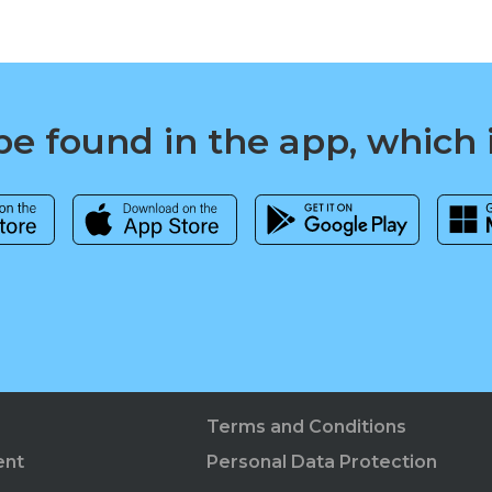
e found in the app, which 
Terms and Conditions
ent
Personal Data Protection