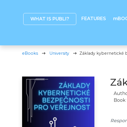
FEATURES
mBO
WHAT IS PUBLI?
eBooks
University
Základy kybernetické 
Zák
Autho
Book 
Respon