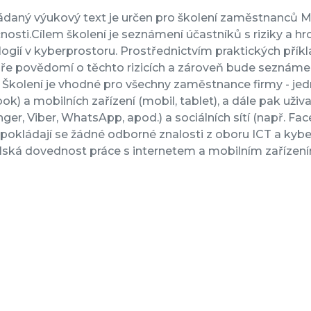
daný výukový text je určen pro školení zaměstnanců Me
osti.Cílem školení je seznámení účastníků s riziky a h
ogií v kyberprostoru. Prostřednictvím praktických přík
e povědomí o těchto rizicích a zároveň bude seznámen 
. Školení je vhodné pro všechny zaměstnance firmy - jed
k) a mobilních zařízení (mobil, tablet), a dále pak uži
er, Viber, WhatsApp, apod.) a sociálních sítí (např. Fa
pokládají se žádné odborné znalosti z oboru ICT a kyb
lská dovednost práce s internetem a mobilním zařízení