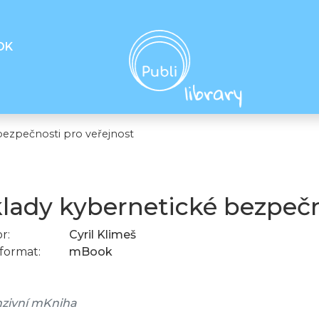
OK
bezpečnosti pro veřejnost
lady kybernetické bezpečn
r:
Cyril Klimeš
format:
mBook
zivní mKniha