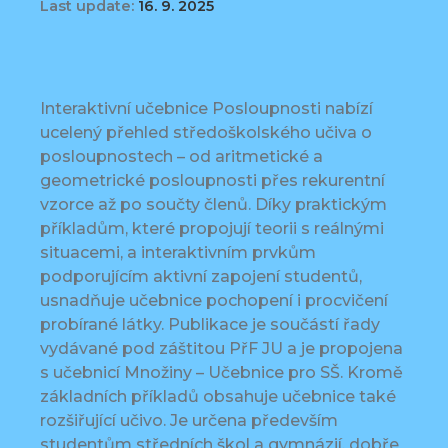
Last update:
16. 9. 2025
Interaktivní učebnice Posloupnosti nabízí
ucelený přehled středoškolského učiva o
posloupnostech – od aritmetické a
geometrické posloupnosti přes rekurentní
vzorce až po součty členů. Díky praktickým
příkladům, které propojují teorii s reálnými
situacemi, a interaktivním prvkům
podporujícím aktivní zapojení studentů,
usnadňuje učebnice pochopení i procvičení
probírané látky. Publikace je součástí řady
vydávané pod záštitou PřF JU a je propojena
s učebnicí Množiny – Učebnice pro SŠ. Kromě
základních příkladů obsahuje učebnice také
rozšiřující učivo. Je určena především
studentům středních škol a gymnázií, dobře