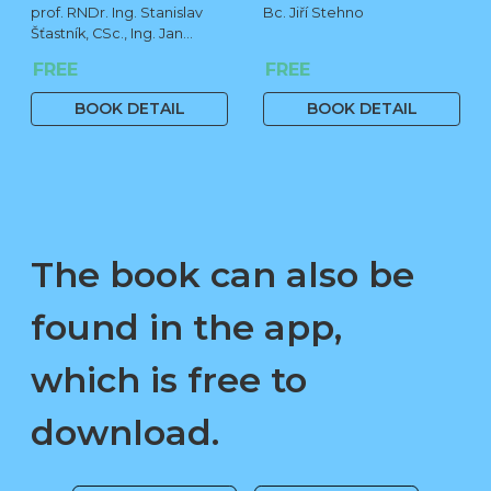
prof. RNDr. Ing. Stanislav
Bc. Jiří Stehno
Šťastník, CSc., Ing. Jan
Čermák, Ph.D., Bc. Jiří
FREE
FREE
Stehno
BOOK DETAIL
BOOK DETAIL
The book can also be
found in the app,
which is free to
download.