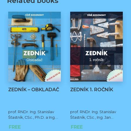
Related books
ZEDNÍK – OBKLADAČ
ZEDNÍK 1. ROČNÍK
prof. RNDr. Ing. Stanislav
prof. RNDr. Ing. Stanislav
Šťastník, CSc., Ph.D. a Ing.
Šťastník, CSc., Ing. Jan
Jan Čermák, Ph.D.
Čermák, Ph.D., Bc. Jiří
FREE
FREE
Stehno