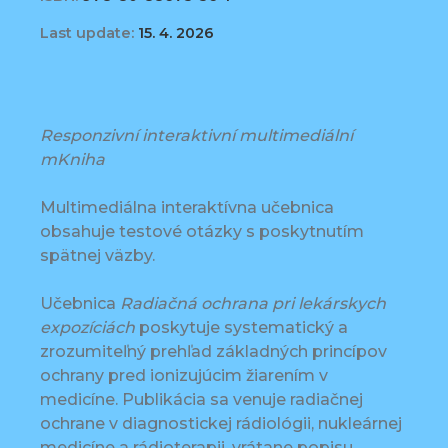
Last update:
15. 4. 2026
Responzivní interaktivní multimediální
mKniha
Multimediálna interaktívna učebnica
obsahuje testové otázky s poskytnutím
spätnej väzby.
Učebnica
Radiačná ochrana pri lekárskych
expozíciách
poskytuje systematický a
zrozumiteľný prehľad základných princípov
ochrany pred ionizujúcim žiarením v
medicíne. Publikácia sa venuje radiačnej
ochrane v diagnostickej rádiológii, nukleárnej
medicíne a rádioterapii, vrátane popisu