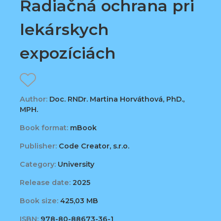
Radiačná ochrana pri
lekárskych
expozíciách
Author:
Doc. RNDr. Martina Horváthová, PhD.,
MPH.
Book format:
mBook
Publisher:
Code Creator, s.r.o.
Category:
University
Release date:
2025
Book size:
425,03 MB
ISBN:
978-80-88673-36-1