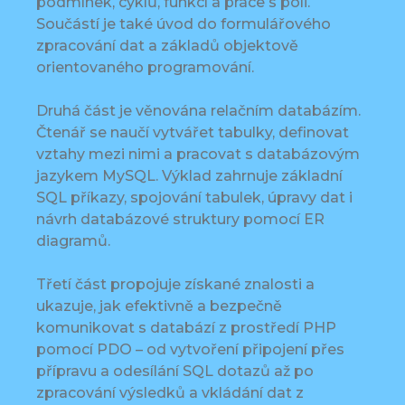
podmínek, cyklů, funkcí a práce s poli.
Součástí je také úvod do formulářového
zpracování dat a základů objektově
orientovaného programování.
Druhá část je věnována relačním databázím.
Čtenář se naučí vytvářet tabulky, definovat
vztahy mezi nimi a pracovat s databázovým
jazykem MySQL. Výklad zahrnuje základní
SQL příkazy, spojování tabulek, úpravy dat i
návrh databázové struktury pomocí ER
diagramů.
Třetí část propojuje získané znalosti a
ukazuje, jak efektivně a bezpečně
komunikovat s databází z prostředí PHP
pomocí PDO – od vytvoření připojení přes
přípravu a odesílání SQL dotazů až po
zpracování výsledků a vkládání dat z