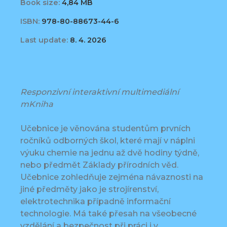
Book size:
4,84 MB
ISBN:
978-80-88673-44-6
Last update:
8. 4. 2026
Responzivní interaktivní multimediální
mKniha
Učebnice je věnována studentům prvních
ročníků odborných škol, které mají v náplni
výuku chemie na jednu až dvě hodiny týdně,
nebo předmět Základy přírodních věd.
Učebnice zohledňuje zejména návaznosti na
jiné předměty jako je strojírenství,
elektrotechnika případně informační
technologie. Má také přesah na všeobecné
vzdělání a bezpečnost při práci i v