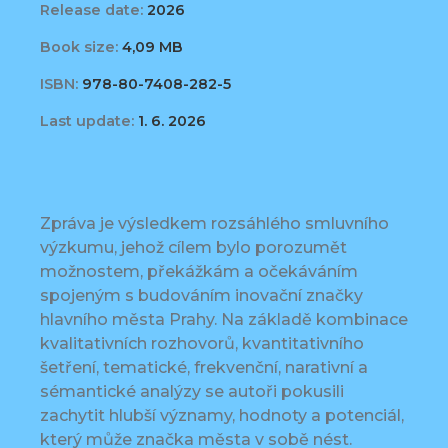
Release date:
2026
Book size:
4,09 MB
ISBN:
978-80-7408-282-5
Last update:
1. 6. 2026
Zpráva je výsledkem rozsáhlého smluvního
výzkumu, jehož cílem bylo porozumět
možnostem, překážkám a očekáváním
spojeným s budováním inovační značky
hlavního města Prahy. Na základě kombinace
kvalitativních rozhovorů, kvantitativního
šetření, tematické, frekvenční, narativní a
sémantické analýzy se autoři pokusili
zachytit hlubší významy, hodnoty a potenciál,
který může značka města v sobě nést.