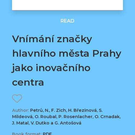
READ
Vnímání značky
hlavního města Prahy
jako inovačního
centra
Author:
Petrů, N., F. Zich, H. Březinová, S.
Mildeová, O. Roubal, P. Rosenlacher, O. Crnadak,
J. Matal, V. Dutko a G. Antošová
Book format:
PDF