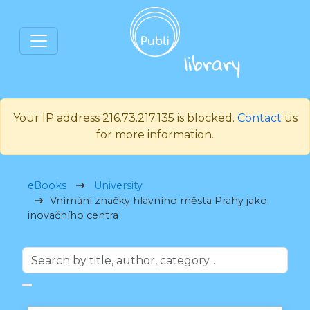
Your IP address 216.73.217.135 is blocked.
Contact
us
for more information.
eBooks
University
Vnímání značky hlavního města Prahy jako
inovačního centra