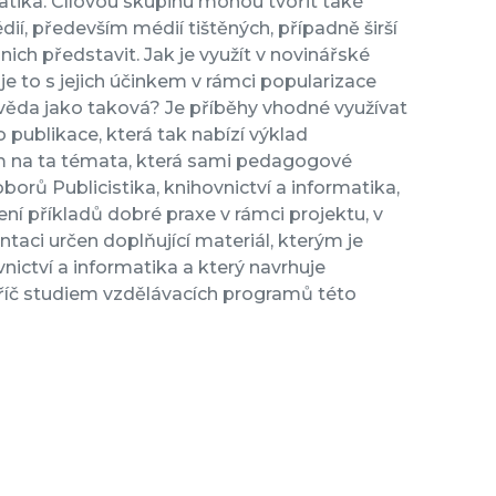
matika. Cílovou skupinu mohou tvořit také
ií, především médií tištěných, případně širší
nich představit. Jak je využít v novinářské
e to s jejich účinkem v rámci popularizace
i věda jako taková? Je příběhy vhodné využívat
publikace, která tak nabízí výklad
m na ta témata, která sami pedagogové
borů Publicistika, knihovnictví a informatika,
ení příkladů dobré praxe v rámci projektu, v
taci určen doplňující materiál, kterým je
nictví a informatika a který navrhuje
příč studiem vzdělávacích programů této