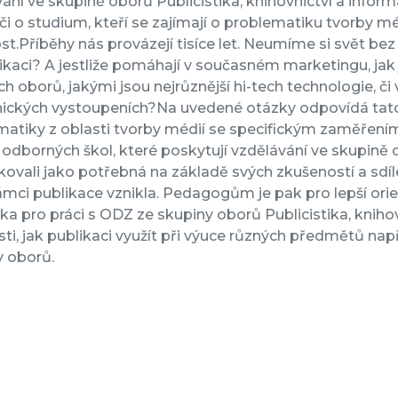
ání ve skupině oborů Publicistika, knihovnictví a infor
i o studium, kteří se zajímají o problematiku tvorby méd
st.Příběhy nás provázejí tisíce let. Neumíme si svět bez 
aci? A jestliže pomáhají v současném marketingu, jak j
h oborů, jakými jsou nejrůznější hi-tech technologie, č
nických vystoupeních?Na uvedené otázky odpovídá tato 
matiky z oblasti tvorby médií se specifickým zaměření
 odborných škol, které poskytují vzdělávání ve skupině o
ikovali jako potřebná na základě svých zkušeností a sdíl
ámci publikace vznikla. Pedagogům je pak pro lepší orien
a pro práci s ODZ ze skupiny oborů Publicistika, knihov
i, jak publikaci využít při výuce různých předmětů na
y oborů.