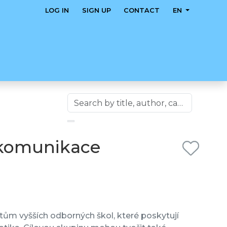
LOG IN
SIGN UP
CONTACT
EN
 komunikace
ům vyšších odborných škol, které poskytují