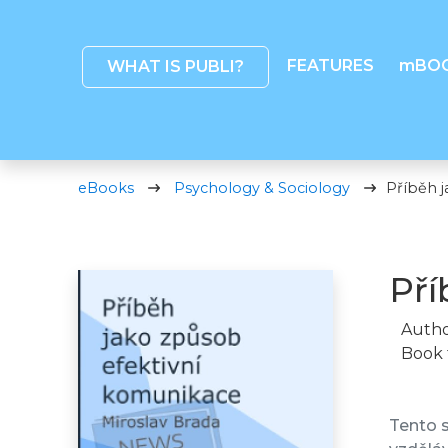
FEATURES
mBO
WHAT IS PUBLI?
eBooks
Psychology & Sociology
Příběh 
Pří
Autho
Book 
Tento s