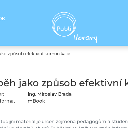
OK
jako způsob efektivní komunikace
běh jako způsob efektivní
r:
Ing. Miroslav Brada
format:
mBook
tudijní materiál je určen zejména pedagogům a student