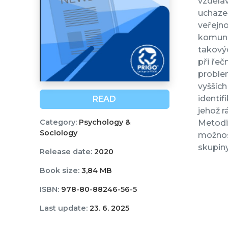
vzděláv
uchazeč
veřejno
komunik
takovýc
při řeč
proble
vyšších
identif
READ
jehož r
Category:
Psychology &
Metodik
Sociology
možnost
skupin
Release date:
2020
Book size:
3,84 MB
ISBN:
978-80-88246-56-5
Last update:
23. 6. 2025