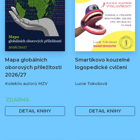
Mapa globálních
Smartíkovo kouzelné
oborových příležitostí
logopedické cvičení
2026/27
Kolektiv autorů MZV
Lucie Tokošová
ZDARMA
580 Kč
DETAIL KNIHY
DETAIL KNIHY