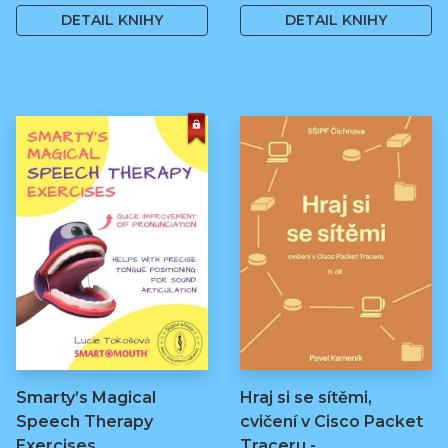
DETAIL KNIHY
DETAIL KNIHY
Smarty’s Magical
Hraj si se sítěmi,
Speech Therapy
cvičení v Cisco Packet
Exercises
Traceru -…