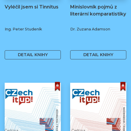
Vyléčil jsem si Tinnitus
Minislovník pojmů z
literární komparatistiky
Ing. Peter Studeník
Dr. Zuzana Adamson
279 Kč
250 Kč
DETAIL KNIHY
DETAIL KNIHY