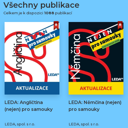
Všechny publikace
Celkem je k dispozici
1088
publikací
LEDA: Angličtina
LEDA: Němčina (nejen)
(nejen) pro samouky
pro samouky
LEDA, spol. s r.o.
LEDA, spol. s r.o.