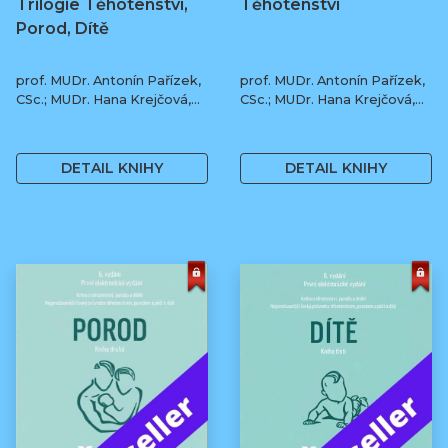
Trilogie Těhotenství,
Těhotenství
Porod, Dítě
prof. MUDr. Antonín Pařízek,
prof. MUDr. Antonín Pařízek,
CSc.; MUDr. Hana Krejčová,
CSc.; MUDr. Hana Krejčová,
Ph.D.; MUDr. Milena
Ph.D.; prof. MUDr. Tomáš
1 190 Kč
590 Kč
Dokoupilová; prof. MUDr.
Honzík, Ph.D. a kol.
Tomáš Honzík, Ph.D. a kol.
DETAIL KNIHY
DETAIL KNIHY