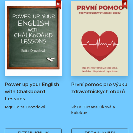
Power up your English
První pomoc pro výuku
with Chalkboard
zdravotnických oborů
Lessons
Mgr. Edita Drozdová
PhDr. Zuzana Číková a
kolektiv
369 Kč
250 Kč