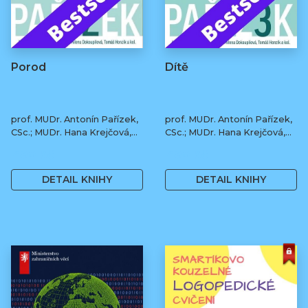
Porod
Dítě
prof. MUDr. Antonín Pařízek,
prof. MUDr. Antonín Pařízek,
CSc.; MUDr. Hana Krejčová,
CSc.; MUDr. Hana Krejčová,
Ph.D.; MUDr. Milena
Ph.D.; MUDr. Milena
490 Kč
490 Kč
Dokoupilová; prof. MUDr.
Dokoupilová; prof. MUDr.
Tomáš Honzík, Ph.D. a kol.
Tomáš Honzík, Ph.D. a kol.
DETAIL KNIHY
DETAIL KNIHY