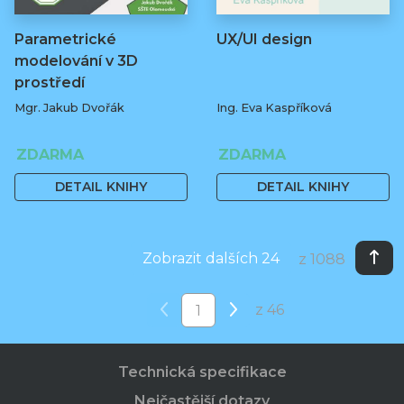
Parametrické
UX/UI design
modelování v 3D
prostředí
Mgr. Jakub Dvořák
Ing. Eva Kaspříková
ZDARMA
ZDARMA
DETAIL KNIHY
DETAIL KNIHY
Zobrazit dalších 24
z 1088
z 46
Technická specifikace
Nejčastější dotazy