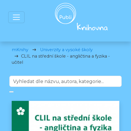
mKnihy
Univerzity a vysoké školy
CLIL na střední škole - angličtina a fyzika -
učitel