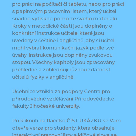
pro práci na počítači či tabletu, nebo pro práci
s papírovým pracovním listem, který učitel
snadno vytiskne přímo ze svého materiálu.
Kroky v metodické části jsou doplněny o
konkrétní instrukce učitele, které jsou
uvedeny v češtině i angličtině, aby si učitel
mohl vybrat komunikační jazyk podle své
úvahy. Instrukce jsou doplněny zvukovou
stopou. Všechny kapitoly jsou zpracovány
přehledně a zohledňují různou zdatnost
učitelů fyziky v angličtině.
Učebnice vznikla za podpory Centra pro
přírodovědné vzdělávání Přírodovědecké
fakulty Jihočeské univerzity.
Po kliknutí na tlačítko ČÍST UKÁZKU se Vám
otevře verze pro studenty, která obsahuje
interaktivní pracovní listy a klíčová slova se