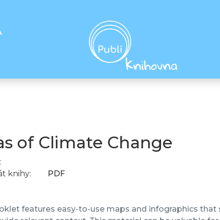
A
as of Climate Change
:
t knihy:
PDF
oklet features easy-to-use maps and infographics that