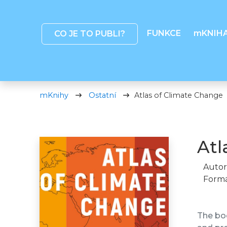
FUNKCE
mKNIH
CO JE TO PUBLI?
mKnihy
Ostatní
Atlas of Climate Change
Atl
Autor
Formá
The bo