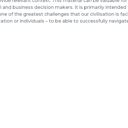
vide relevant context. This material can be valuable for 
al and business decision makers. It is primarily intende
ne of the greatest challenges that our civilisation is f
ation or individuals – to be able to successfully naviga