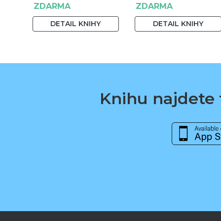
ZDARMA
ZDARMA
Alexandra Snováková
DETAIL KNIHY
DETAIL KNIHY
Knihu najdete t