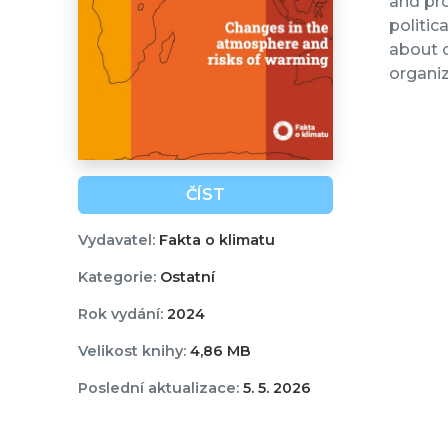
and pro
politic
about o
organiz
ČÍST
Vydavatel:
Fakta o klimatu
Kategorie:
Ostatní
Rok vydání:
2024
Velikost knihy:
4,86 MB
Poslední aktualizace:
5. 5. 2026