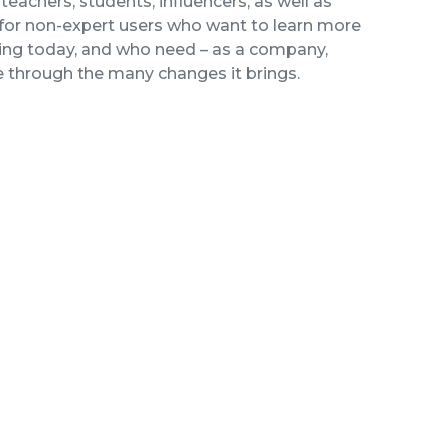
teachers, students, influencers, as well as
d for non-expert users who want to learn more
acing today, and who need – as a company,
te through the many changes it brings.