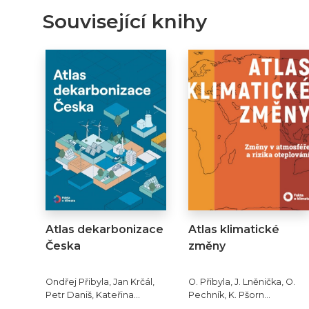
Související knihy
Atlas dekarbonizace
Atlas klimatické
Česka
změny
Ondřej Přibyla, Jan Krčál,
O. Přibyla, J. Lněnička, O.
Petr Daniš, Kateřina
Pechník, K. Pšorn
Kolouch Grabovská a
Zákopčanová