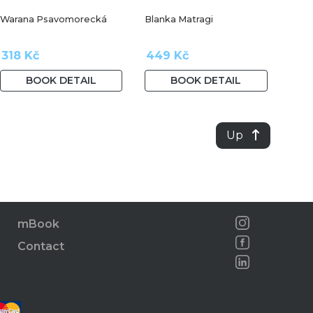
Warana Psavomorecká
Blanka Matragi
318 Kč
449 Kč
BOOK DETAIL
BOOK DETAIL
Up
mBook
Contact