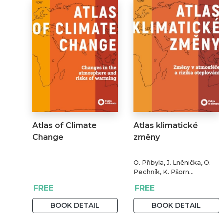
Atlas of Climate
Atlas klimatické
Change
změny
O. Přibyla, J. Lněnička, O.
Pechník, K. Pšorn
Zákopčanová
FREE
FREE
BOOK DETAIL
BOOK DETAIL