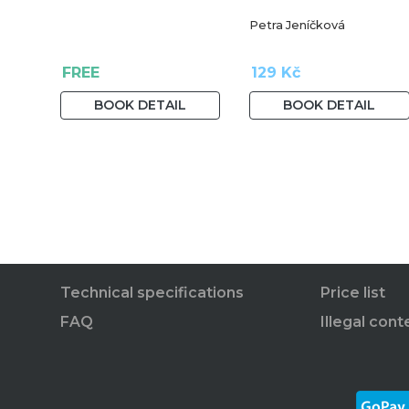
Petra Jeníčková
FREE
129 Kč
BOOK DETAIL
BOOK DETAIL
Technical specifications
Price list
FAQ
Illegal cont