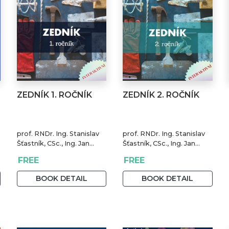
ZEDNÍK 1. ROČNÍK
ZEDNÍK 2. ROČNÍK
prof. RNDr. Ing. Stanislav
prof. RNDr. Ing. Stanislav
Šťastník, CSc., Ing. Jan
Šťastník, CSc., Ing. Jan
Čermák, Ph.D., Bc. Jiří
Čermák, Ph.D., Bc. Jiří
FREE
FREE
Stehno
Stehno
BOOK DETAIL
BOOK DETAIL