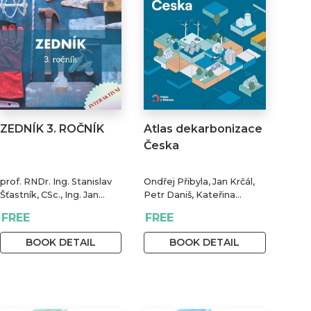
ZEDNÍK 3. ROČNÍK
Atlas dekarbonizace
Česka
prof. RNDr. Ing. Stanislav
Ondřej Přibyla, Jan Krčál,
Šťastník, CSc., Ing. Jan
Petr Daniš, Kateřina
Čermák, Ph.D., Bc. Jiří
Kolouch Grabovská a
FREE
FREE
Stehno
Alexandra Snováková
BOOK DETAIL
BOOK DETAIL