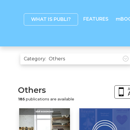
FEATURES
mBO
WHAT IS PUBLI?
Category:
Others
185
publications are available