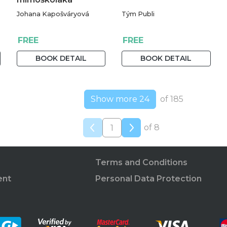
Johana Kapošváryová
Tým Publi
FREE
FREE
BOOK DETAIL
BOOK DETAIL
Show more 24
of 185
of 8
Terms and Conditions
ent
Personal Data Protection