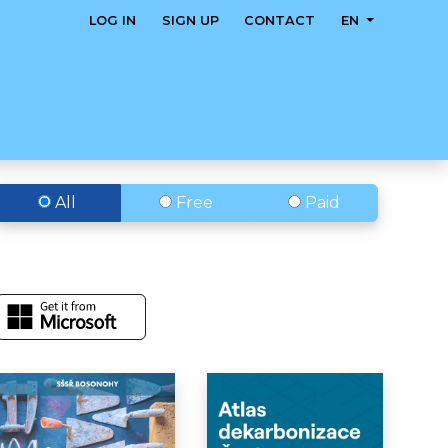
LOG IN
SIGN UP
CONTACT
EN
All
Free
Paid