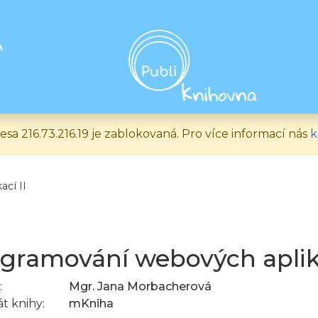
A
esa 216.73.216.19 je zablokovaná. Pro více informací nás
k
cí II
gramování webových aplika
:
Mgr. Jana Morbacherová
t knihy:
mKniha