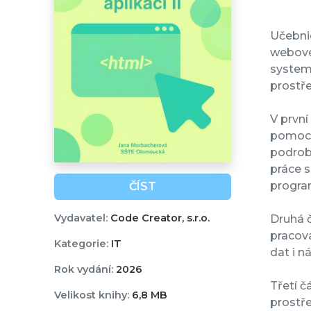
Učebnic
webové
systema
prostř
V první
pomocí 
podrobn
práce s
progra
ČÍST
Vydavatel:
Code Creator, s.r.o.
Druhá č
pracov
Kategorie:
IT
dat i 
Rok vydání:
2026
Třetí č
Velikost knihy:
6,8 MB
prostře