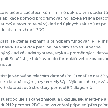
e je určena začátečníkům i mírně pokročilým studentům
 aplikace pomocí programovacího jazyka PHP a pracova
tický a srozumitelný výklad od úplných základů až po 
ednictvím rozhraní PDO.
 části se čtenář seznámí s principem fungování PHP, in
balíčku XAMPP a prací na lokálním serveru Apache HTTP
ý výklad základní syntaxe jazyka – proměnných, datový
 poli. Součástí je také úvod do formulářového zpracov
mování.
ást je věnována relačním databázím. Čtenář se naučí vy
at s databázovým jazykem MySQL. Výklad zahrnuje zákla
návrh databázové struktury pomocí ER diagramů.
ást propojuje získané znalosti a ukazuje, jak efektivně
dí PHP pomocí PDO – od vytvoření připojení přes přípr