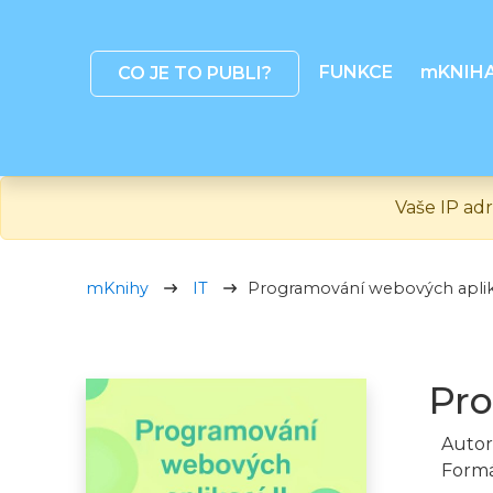
FUNKCE
mKNIH
CO JE TO PUBLI?
Vaše IP adr
mKnihy
IT
Programování webových aplika
Pro
Autor
Formá