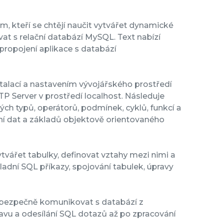
, kteří se chtějí naučit vytvářet dynamické
t s relační databází MySQL. Text nabízí
propojení aplikace s databází
stalací a nastavením vývojářského prostředí
 Server v prostředí localhost. Následuje
ch typů, operátorů, podmínek, cyklů, funkcí a
ání dat a základů objektově orientovaného
tvářet tabulky, definovat vztahy mezi nimi a
dní SQL příkazy, spojování tabulek, úpravy
 a bezpečně komunikovat s databází z
avu a odesílání SQL dotazů až po zpracování