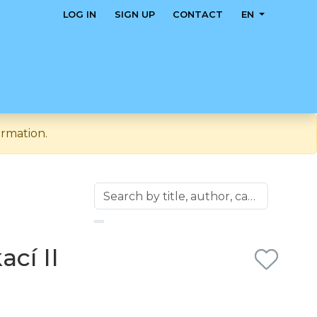
LOG IN
SIGN UP
CONTACT
EN
ormation.
cí II