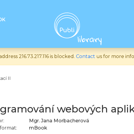
OK
address 216.73.217.116 is blocked.
Contact
us for more inf
cí II
gramování webových aplika
r:
Mgr. Jana Morbacherová
format:
mBook