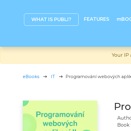
FEATURES
mBO
WHAT IS PUBLI?
Your IP 
eBooks
IT
Programování webových aplika
Pro
Autho
Book 