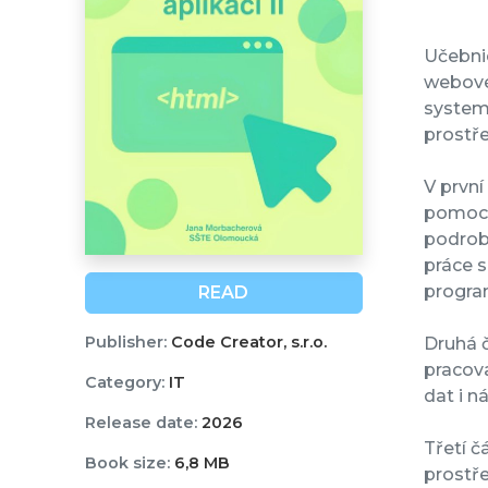
Učebnic
webové
systema
prostř
V první
pomocí 
podrobn
práce s
progra
READ
Publisher:
Code Creator, s.r.o.
Druhá č
pracov
Category:
IT
dat i 
Release date:
2026
Třetí č
Book size:
6,8 MB
prostře