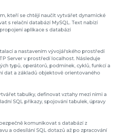
, kteří se chtějí naučit vytvářet dynamické
t s relační databází MySQL. Text nabízí
propojení aplikace s databází
stalací a nastavením vývojářského prostředí
 Server v prostředí localhost. Následuje
ch typů, operátorů, podmínek, cyklů, funkcí a
ání dat a základů objektově orientovaného
tvářet tabulky, definovat vztahy mezi nimi a
dní SQL příkazy, spojování tabulek, úpravy
 a bezpečně komunikovat s databází z
avu a odesílání SQL dotazů až po zpracování