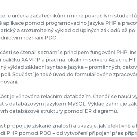
e je určena začátečníkům i mírně pokročilým studentům
 aplikace pomocí programovacího jazyka PHP a pracova
tický a srozumitelný výklad od úplných základů až po 
ednictvím rozhraní PDO.
 části se čtenář seznámí s principem fungování PHP, in
balíčku XAMPP a prací na lokálním serveru Apache HTTP
ý výklad základní syntaxe jazyka – proměnných, datový
 poli. Součástí je také úvod do formulářového zpracov
mování.
ást je věnována relačním databázím. Čtenář se naučí vy
at s databázovým jazykem MySQL. Výklad zahrnuje zákla
návrh databázové struktury pomocí ER diagramů.
ást propojuje získané znalosti a ukazuje, jak efektivně
dí PHP pomocí PDO – od vytvoření připojení přes přípr