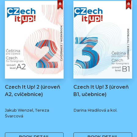
Czech It Up! 2 (úroveň
Czech It Up! 3 (úroveň
A2, cvičebnice)
B1, učebnice)
Jakub Wenzel, Tereza
Darina Hradilová a kol.
Švarcová
169 Kč
349 Kč