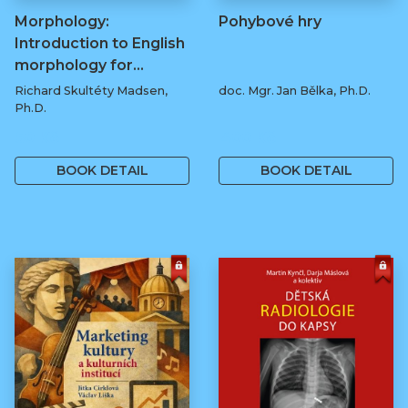
Morphology:
Pohybové hry
Introduction to English
morphology for…
Richard Skultéty Madsen,
doc. Mgr. Jan Bělka, Ph.D.
Ph.D.
50 Kč
400 Kč
BOOK DETAIL
BOOK DETAIL