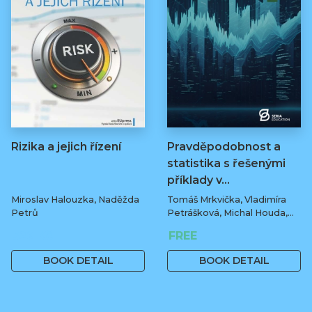
Rizika a jejich řízení
Pravděpodobnost a
statistika s řešenými
příklady v…
Miroslav Halouzka, Naděžda
Tomáš Mrkvička, Vladimíra
Petrů
Petrášková, Michal Houda,
Jan Fiala
329 Kč
FREE
BOOK DETAIL
BOOK DETAIL