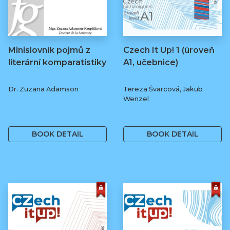
Minislovník pojmů z
Czech It Up! 1 (úroveň
literární komparatistiky
A1, učebnice)
Dr. Zuzana Adamson
Tereza Švarcová, Jakub
Wenzel
250 Kč
349 Kč
BOOK DETAIL
BOOK DETAIL