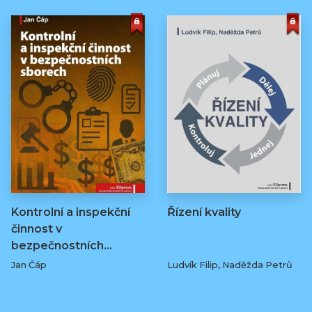
Kontrolní a inspekční
Řízení kvality
činnost v
bezpečnostních…
Jan Čáp
Ludvík Filip, Naděžda Petrů
239 Kč
329 Kč