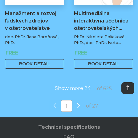
Manažment a rozvoj
Multimediálna
ľudských zdrojov
interaktívna učebnica
v ošetrovateľstve
ošetrovateľských…
doc. PhDr. Jana Boroňová,
PhDr. Nikoleta Poliaková,
PhD.
PhD., doc. PhDr. Iveta
Matišáková, PhD., PhDr.
FREE
FREE
Michaela Bobkowska, PhD.,
PhDr. Anna Litvínová, PhD.,
BOOK DETAIL
BOOK DETAIL
Mgr. Gabriela Šulyová, PhDr.
Zuzana Micháliková, PhDr.
Katarína Gerlichová, PhD. a
doc. PhDr. Ľubica Ilievová,
Show more 24
of 625
PhD.
of 27
Technical specifications
FAQ