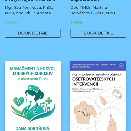
Mgr. Eva Tomíková, PhD.,
Doc. RNDr. Martina
MPH, doc. PhDr. Andrea
Horváthová, PhD., MPH.
Botíková, PhD., MPH, univ.
FREE
FREE
prof.
BOOK DETAIL
BOOK DETAIL