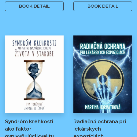
BOOK DETAIL
BOOK DETAIL
Syndróm krehkosti
Radiačná ochrana pri
ako faktor
lekárskych
ovplyvňujúci kvalitu…
expozíciách