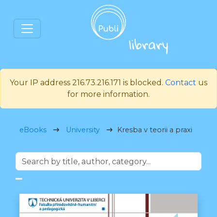
Your IP address 216.73.216.171 is blocked.
Contact
us
for more information.
eBooks
University
Kresba v teorii a praxi