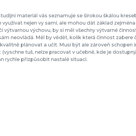
tudijní materiál vás seznamuje se širokou škálou krese
využívat nejen vy sami, ale mohou dát základ zejména pra
čí výtvarnou výchovu, by si měl všechny výtvarné činno
 sám neovládá. Měl by vědět, kolik která činnost zabere
kvalitně plánovat a učit. Musí být ale zároveň schope
 (vyschne tuš, nelze pracovat v učebně, kde je dostupný
án rychle přizpůsobit nastalé situaci.